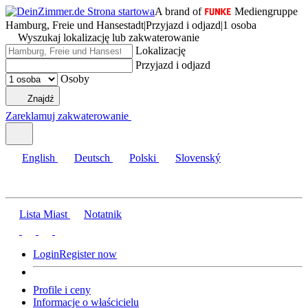
A brand of
Mediengruppe
Hamburg, Freie und Hansestadt
|
Przyjazd i odjazd
|
1 osoba
Wyszukaj lokalizację lub zakwaterowanie
Lokalizację
Przyjazd i odjazd
Osoby
Znajdź
Zareklamuj zakwaterowanie
English
Deutsch
Polski
Slovenský
Lista Miast
Notatnik
Login
Register now
Profile i ceny
Informacje o właścicielu