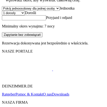
Wprowadź okres, aby wyświetlić całkowitą cenę.
Jednostka
Dorośli
Przyjazd i odjazd
Minimalny okres wynajmu: 7 nocy
Zapytanie bez zobowiązań
Rezerwacja dokonywana jest bezpośrednio u właściciela.
NASZE PORTALE
DEINZIMMER.DE
Ratgeber
Pomoc & Kontakt
O nas
Downloads
NASZA FIRMA