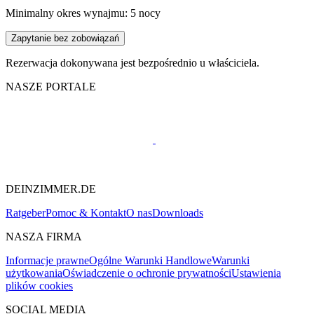
Minimalny okres wynajmu: 5 nocy
Zapytanie bez zobowiązań
Rezerwacja dokonywana jest bezpośrednio u właściciela.
NASZE PORTALE
DEINZIMMER.DE
Ratgeber
Pomoc & Kontakt
O nas
Downloads
NASZA FIRMA
Informacje prawne
Ogólne Warunki Handlowe
Warunki
użytkowania
Oświadczenie o ochronie prywatności
Ustawienia
plików cookies
SOCIAL MEDIA