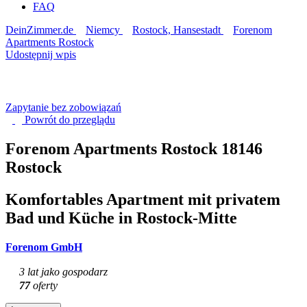
FAQ
DeinZimmer.de
Niemcy
Rostock, Hansestadt
Forenom
Apartments Rostock
Udostępnij wpis
Zapytanie bez zobowiązań
Powrót do
przeglądu
Forenom Apartments Rostock
18146
Rostock
Komfortables Apartment mit privatem
Bad und Küche in Rostock-Mitte
Forenom GmbH
3 lat jako gospodarz
77
oferty