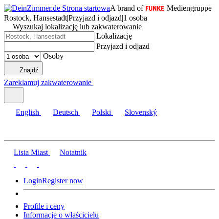
A brand of
Mediengruppe
Rostock, Hansestadt
|
Przyjazd i odjazd
|
1 osoba
Wyszukaj lokalizację lub zakwaterowanie
Lokalizację
Przyjazd i odjazd
Osoby
Znajdź
Zareklamuj zakwaterowanie
English
Deutsch
Polski
Slovenský
Lista Miast
Notatnik
Login
Register now
Profile i ceny
Informacje o właścicielu