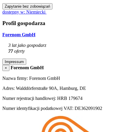
Zapytanie bez zobowiązań
dostępny w: Niemiecki
Profil gospodarza
Forenom GmbH
3 lat jako gospodarz
77
oferty
Impressum
Forenom GmbH
×
Nazwa firmy: Forenom GmbH
Adres: Walddörferstraße 90A, Hamburg, DE
Numer rejestracji handlowej: HRB 179674
Numer identyfikacji podatkowej VAT: DE362091902