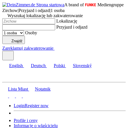
A brand of
Mediengruppe
Zirchow
|
Przyjazd i odjazd
|
1 osoba
Wyszukaj lokalizację lub zakwaterowanie
Lokalizację
Przyjazd i odjazd
Osoby
Znajdź
Zareklamuj zakwaterowanie
English
Deutsch
Polski
Slovenský
Lista Miast
Notatnik
Login
Register now
Profile i ceny
Informacje o właścicielu