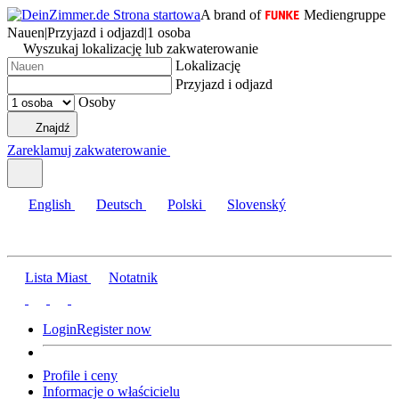
A brand of
Mediengruppe
Nauen
|
Przyjazd i odjazd
|
1 osoba
Wyszukaj lokalizację lub zakwaterowanie
Lokalizację
Przyjazd i odjazd
Osoby
Znajdź
Zareklamuj zakwaterowanie
English
Deutsch
Polski
Slovenský
Lista Miast
Notatnik
Login
Register now
Profile i ceny
Informacje o właścicielu