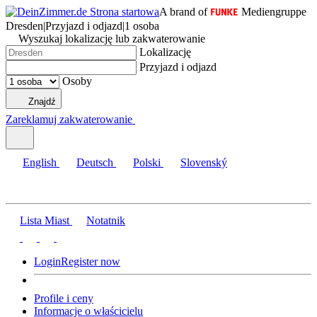
A brand of
Mediengruppe
Dresden
|
Przyjazd i odjazd
|
1 osoba
Wyszukaj lokalizację lub zakwaterowanie
Lokalizację
Przyjazd i odjazd
Osoby
Znajdź
Zareklamuj zakwaterowanie
English
Deutsch
Polski
Slovenský
Lista Miast
Notatnik
Login
Register now
Profile i ceny
Informacje o właścicielu