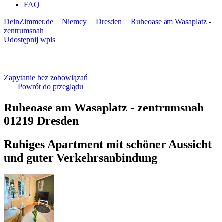
FAQ
DeinZimmer.de
Niemcy
Dresden
Ruheoase am Wasaplatz -
zentrumsnah
Udostępnij wpis
Zapytanie bez zobowiązań
Powrót do
przeglądu
Ruheoase am Wasaplatz - zentrumsnah
01219 Dresden
Ruhiges Apartment mit schöner Aussicht
und guter Verkehrsanbindung