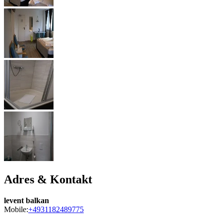
Adres & Kontakt
levent balkan
Mobile:
+4931182489775