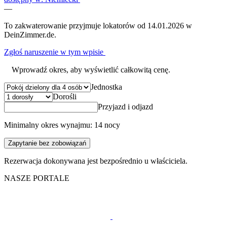
—
To zakwaterowanie przyjmuje lokatorów od 14.01.2026 w
DeinZimmer.de.
Zgłoś naruszenie w tym wpisie
Wprowadź okres, aby wyświetlić całkowitą cenę.
Jednostka
Dorośli
Przyjazd i odjazd
Minimalny okres wynajmu: 14 nocy
Zapytanie bez zobowiązań
Rezerwacja dokonywana jest bezpośrednio u właściciela.
NASZE PORTALE