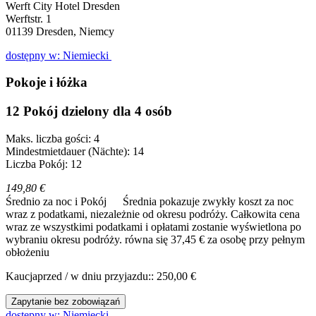
Werft City Hotel Dresden
Werftstr. 1
01139
Dresden, Niemcy
dostępny w: Niemiecki
Pokoje i łóżka
12 Pokój dzielony dla 4 osób
Maks. liczba gości: 4
Mindestmietdauer (Nächte): 14
Liczba Pokój: 12
149,80 €
Średnio za noc i Pokój
Średnia pokazuje zwykły koszt za noc
wraz z podatkami, niezależnie od okresu podróży. Całkowita cena
wraz ze wszystkimi podatkami i opłatami zostanie wyświetlona po
wybraniu okresu podróży.
równa się 37,45 € za osobę przy pełnym
obłożeniu
Kaucjaprzed / w dniu przyjazdu:: 250,00 €
Zapytanie bez zobowiązań
dostępny w: Niemiecki