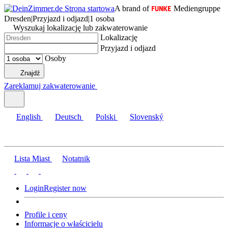
A brand of
Mediengruppe
Dresden
|
Przyjazd i odjazd
|
1 osoba
Wyszukaj lokalizację lub zakwaterowanie
Lokalizację
Przyjazd i odjazd
Osoby
Znajdź
Zareklamuj zakwaterowanie
English
Deutsch
Polski
Slovenský
Lista Miast
Notatnik
Login
Register now
Profile i ceny
Informacje o właścicielu