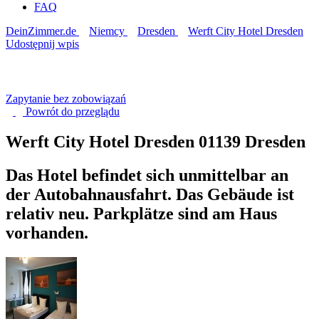
FAQ
DeinZimmer.de
Niemcy
Dresden
Werft City Hotel Dresden
Udostępnij wpis
Zapytanie bez zobowiązań
Powrót do
przeglądu
Werft City Hotel Dresden
01139 Dresden
Das Hotel befindet sich unmittelbar an
der Autobahnausfahrt. Das Gebäude ist
relativ neu. Parkplätze sind am Haus
vorhanden.