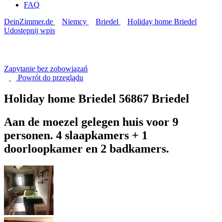
FAQ
DeinZimmer.de
Niemcy
Briedel
Holiday home Briedel
Udostępnij wpis
Zapytanie bez zobowiązań
Powrót do
przeglądu
Holiday home Briedel
56867 Briedel
Aan de moezel gelegen huis voor 9
personen. 4 slaapkamers + 1
doorloopkamer en 2 badkamers.