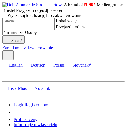
A brand of
Mediengruppe
Briedel
|
Przyjazd i odjazd
|
1 osoba
Wyszukaj lokalizację lub zakwaterowanie
Lokalizację
Przyjazd i odjazd
Osoby
Znajdź
Zareklamuj zakwaterowanie
English
Deutsch
Polski
Slovenský
Lista Miast
Notatnik
Login
Register now
Profile i ceny
Informacje o właścicielu