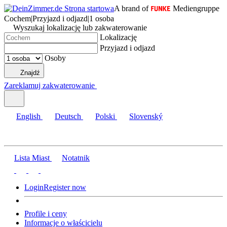
A brand of
Mediengruppe
Cochem
|
Przyjazd i odjazd
|
1 osoba
Wyszukaj lokalizację lub zakwaterowanie
Lokalizację
Przyjazd i odjazd
Osoby
Znajdź
Zareklamuj zakwaterowanie
English
Deutsch
Polski
Slovenský
Lista Miast
Notatnik
Login
Register now
Profile i ceny
Informacje o właścicielu