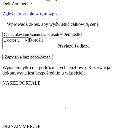
DeinZimmer.de.
Zgłoś naruszenie w tym wpisie
Wprowadź okres, aby wyświetlić całkowitą cenę.
Jednostka
Dorośli
Przyjazd i odjazd
Zapytanie bez zobowiązań
Wynajem tylko dla podróżujących służbowo. Rezerwacja
dokonywana jest bezpośrednio u właściciela.
NASZE PORTALE
DEINZIMMER.DE