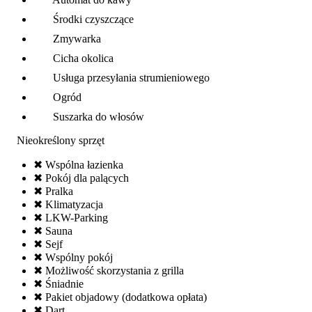
Środki czyszczące
Zmywarka
Cicha okolica
Usługa przesyłania strumieniowego
Ogród
Suszarka do włosów
Nieokreślony sprzęt
✖ Wspólna łazienka
✖ Pokój dla palących
✖ Pralka
✖ Klimatyzacja
✖ LKW-Parking
✖ Sauna
✖ Sejf
✖ Wspólny pokój
✖ Możliwość skorzystania z grilla
✖ Śniadnie
✖ Pakiet objadowy (dodatkowa opłata)
✖ Dart