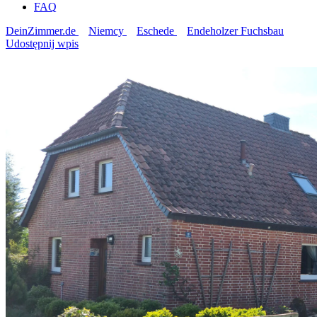
FAQ
DeinZimmer.de
Niemcy
Eschede
Endeholzer Fuchsbau
Udostępnij wpis