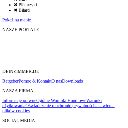
✖ Piłkarzyki
✖ Bilard
Pokaż na mapie
NASZE PORTALE
DEINZIMMER.DE
Ratgeber
Pomoc & Kontakt
O nas
Downloads
NASZA FIRMA
Informacje prawne
Ogólne Warunki Handlowe
Warunki
użytkowania
Oświadczenie o ochronie prywatności
Ustawienia
plików cookies
SOCIAL MEDIA