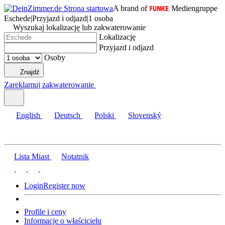
A brand of
Mediengruppe
Eschede
|
Przyjazd i odjazd
|
1 osoba
Wyszukaj lokalizację lub zakwaterowanie
Lokalizację
Przyjazd i odjazd
Osoby
Znajdź
Zareklamuj zakwaterowanie
English
Deutsch
Polski
Slovenský
Lista Miast
Notatnik
Login
Register now
Profile i ceny
Informacje o właścicielu