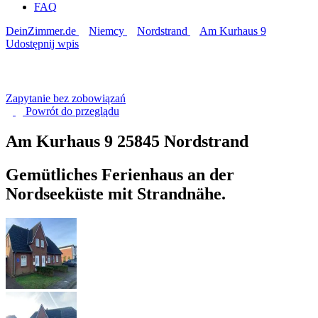
FAQ
DeinZimmer.de
Niemcy
Nordstrand
Am Kurhaus 9
Udostępnij wpis
Zapytanie bez zobowiązań
Powrót do
przeglądu
Am Kurhaus 9
25845 Nordstrand
Gemütliches Ferienhaus an der
Nordseeküste mit Strandnähe.