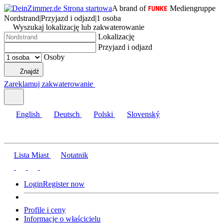
A brand of
Mediengruppe
Nordstrand
|
Przyjazd i odjazd
|
1 osoba
Wyszukaj lokalizację lub zakwaterowanie
Lokalizację
Przyjazd i odjazd
Osoby
Znajdź
Zareklamuj zakwaterowanie
English
Deutsch
Polski
Slovenský
Lista Miast
Notatnik
Login
Register now
Profile i ceny
Informacje o właścicielu