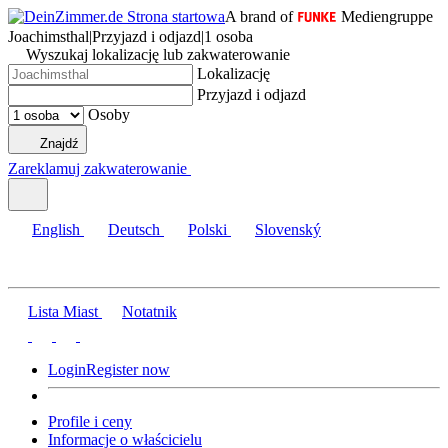
A brand of
Mediengruppe
Joachimsthal
|
Przyjazd i odjazd
|
1 osoba
Wyszukaj lokalizację lub zakwaterowanie
Lokalizację
Przyjazd i odjazd
Osoby
Znajdź
Zareklamuj zakwaterowanie
English
Deutsch
Polski
Slovenský
Lista Miast
Notatnik
Login
Register now
Profile i ceny
Informacje o właścicielu