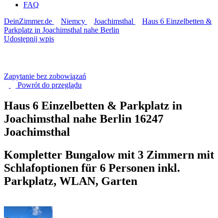
FAQ
DeinZimmer.de
Niemcy
Joachimsthal
Haus 6 Einzelbetten &
Parkplatz in Joachimsthal nahe Berlin
Udostępnij wpis
Zapytanie bez zobowiązań
Powrót do
przeglądu
Haus 6 Einzelbetten & Parkplatz in
Joachimsthal nahe Berlin
16247
Joachimsthal
Kompletter Bungalow mit 3 Zimmern mit
Schlafoptionen für 6 Personen inkl.
Parkplatz, WLAN, Garten