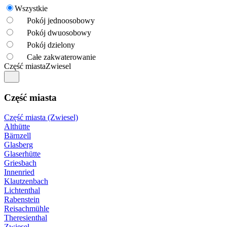
Wszystkie
Pokój jednoosobowy
Pokój dwuosobowy
Pokój dzielony
Całe zakwaterowanie
Część miasta
Zwiesel
Część miasta
Część miasta (Zwiesel)
Althütte
Bärnzell
Glasberg
Glaserhütte
Griesbach
Innenried
Klautzenbach
Lichtenthal
Rabenstein
Reisachmühle
Theresienthal
Zwiesel