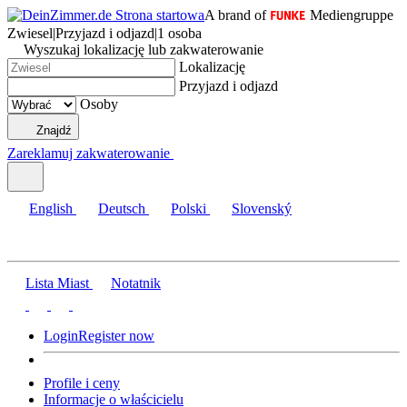
A brand of
Mediengruppe
Zwiesel
|
Przyjazd i odjazd
|
1 osoba
Wyszukaj lokalizację lub zakwaterowanie
Lokalizację
Przyjazd i odjazd
Osoby
Znajdź
Zareklamuj zakwaterowanie
English
Deutsch
Polski
Slovenský
Lista Miast
Notatnik
Login
Register now
Profile i ceny
Informacje o właścicielu