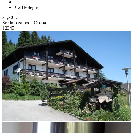
+ 28 kolejne
31,30 €
Średnio za noc i Osoba
1
2
3
4
5