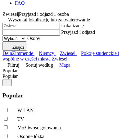
FAQ
Zwiesel
|
Przyjazd i odjazd
|
1 osoba
Wyszukaj lokalizację lub zakwaterowanie
Lokalizację
Przyjazd i odjazd
Osoby
Znajdź
DeinZimmer.de
Niemcy
Zwiesel
Pokoje studenckie i
wspólne w części miasta Zwiesel
Filtruj
Sortuj według
Mapa
Popular
Popular
Popular
W-LAN
TV
Możliwość gotowania
Osobne łóżka