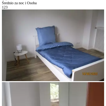
Średnio za noc i Osoba
1
2
3