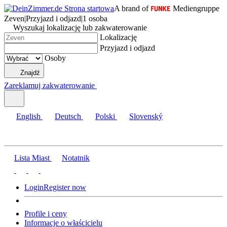
A brand of
Mediengruppe
Zeven
|
Przyjazd i odjazd
|
1 osoba
Wyszukaj lokalizację lub zakwaterowanie
Lokalizację
Przyjazd i odjazd
Osoby
Znajdź
Zareklamuj zakwaterowanie
English
Deutsch
Polski
Slovenský
Lista Miast
Notatnik
Login
Register now
Profile i ceny
Informacje o właścicielu