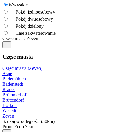
Wszystkie
Pokój jednoosobowy
Pokój dwuosobowy
Pokój dzielony
Całe zakwaterowanie
Część miasta
Zeven
Część miasta
Część miasta (Zeven)
Aspe
Bademühlen
Badenstedt
Brauel
Brümmerhof
Brüttendorf
Hofkoh
Wistedt
Zeven
Szukaj w odległości (30km)
Promień do 3 km