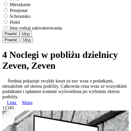
Mieszkanie
Pensjonat
Schronisko
Hotel
Inny rodzaj zakwaterowania
Powróć
Użyj
Powróć
Użyj
4 Noclegi w pobliżu dzielnicy
Zeven, Zeven
Średnia pokazuje zwykły koszt za noc wraz z podatkami,
niezależnie od okresu podróży. Całkowita cena wraz ze wszystkimi
podatkami i opłatami zostanie wyświetlona po wybraniu okresu
podróży.
Lista
Mapa
1
2
3
4
5