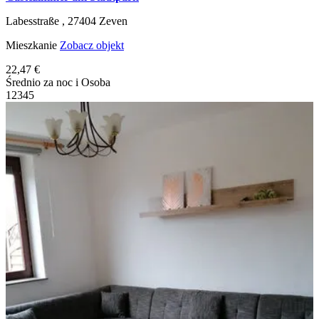
Labesstraße ,
27404
Zeven
Mieszkanie
Zobacz objekt
22,47 €
Średnio za noc i Osoba
1
2
3
4
5