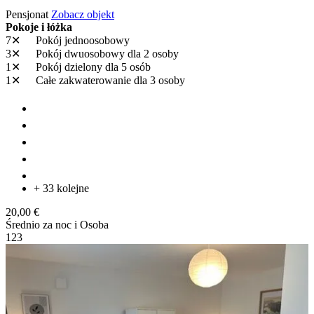
Pensjonat
Zobacz objekt
Pokoje i łóżka
7✕
Pokój jednoosobowy
3✕
Pokój dwuosobowy
dla 2 osoby
1✕
Pokój dzielony
dla 5 osób
1✕
Całe zakwaterowanie
dla 3 osoby
+ 33 kolejne
20,00 €
Średnio za noc i Osoba
1
2
3