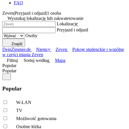
FAQ
Zeven
|
Przyjazd i odjazd
|
1 osoba
Wyszukaj lokalizację lub zakwaterowanie
Lokalizację
Przyjazd i odjazd
Osoby
Znajdź
DeinZimmer.de
Niemcy
Zeven
Pokoje studenckie i wspólne
w części miasta Zeven
Filtruj
Sortuj według
Mapa
Popular
Popular
Popular
W-LAN
TV
Możliwość gotowania
Osobne łóżka