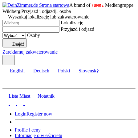
A brand of
Mediengruppe
Wildberg
|
Przyjazd i odjazd
|
1 osoba
Wyszukaj lokalizację lub zakwaterowanie
Lokalizację
Przyjazd i odjazd
Osoby
Znajdź
Zareklamuj zakwaterowanie
English
Deutsch
Polski
Slovenský
Lista Miast
Notatnik
Login
Register now
Profile i ceny
Informacje o właścicielu