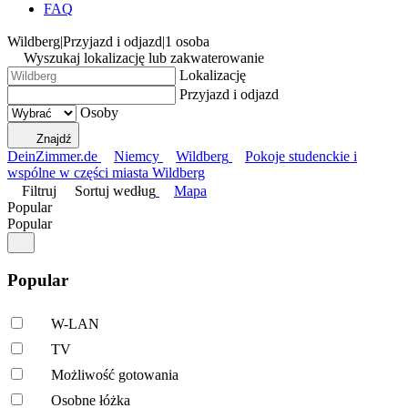
FAQ
Wildberg
|
Przyjazd i odjazd
|
1 osoba
Wyszukaj lokalizację lub zakwaterowanie
Lokalizację
Przyjazd i odjazd
Osoby
Znajdź
DeinZimmer.de
Niemcy
Wildberg
Pokoje studenckie i
wspólne w części miasta Wildberg
Filtruj
Sortuj według
Mapa
Popular
Popular
Popular
W-LAN
TV
Możliwość gotowania
Osobne łóżka