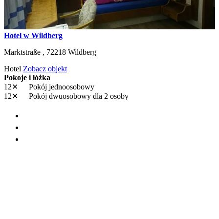
Hotel w Wildberg
Marktstraße ,
72218
Wildberg
Hotel
Zobacz objekt
Pokoje i łóżka
12✕
Pokój jednoosobowy
12✕
Pokój dwuosobowy
dla 2 osoby
+ 19 kolejne
21,40 €
Średnio za noc i Osoba
1
2
3
4
5