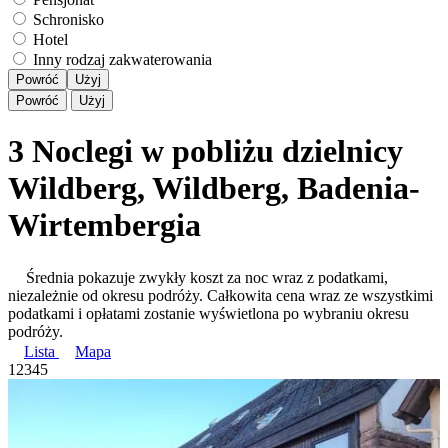
Schronisko
Hotel
Inny rodzaj zakwaterowania
Powróć
Użyj
Powróć
Użyj
3 Noclegi w pobliżu dzielnicy
Wildberg, Wildberg, Badenia-
Wirtembergia
Średnia pokazuje zwykły koszt za noc wraz z podatkami,
niezależnie od okresu podróży. Całkowita cena wraz ze wszystkimi
podatkami i opłatami zostanie wyświetlona po wybraniu okresu
podróży.
Lista
Mapa
1
2
3
4
5