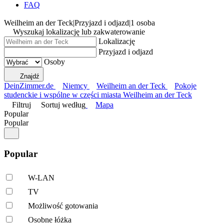
FAQ
Weilheim an der Teck
|
Przyjazd i odjazd
|
1 osoba
Wyszukaj lokalizację lub zakwaterowanie
Lokalizację
Przyjazd i odjazd
Osoby
Znajdź
DeinZimmer.de
Niemcy
Weilheim an der Teck
Pokoje
studenckie i wspólne w części miasta Weilheim an der Teck
Filtruj
Sortuj według
Mapa
Popular
Popular
Popular
W-LAN
TV
Możliwość gotowania
Osobne łóżka