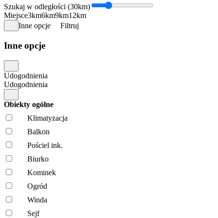
Szukaj w odległości (30km)
Miejsce
3km
6km
9km
12km
Inne opcje
Filtruj
Inne opcje
Udogodnienia
Udogodnienia
Obiekty ogólne
Klimatyzacja
Balkon
Pościel ink.
Biurko
Kominek
Ogród
Winda
Sejf