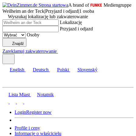
A brand of
Mediengruppe
Weilheim an der Teck
|
Przyjazd i odjazd
|
1 osoba
Wyszukaj lokalizację lub zakwaterowanie
Lokalizację
Przyjazd i odjazd
Osoby
Znajdź
Zareklamuj zakwaterowanie
English
Deutsch
Polski
Slovenský
Lista Miast
Notatnik
Login
Register now
Profile i ceny
Informacje o właścicielu