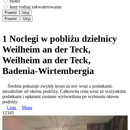
Hotel
Inny rodzaj zakwaterowania
Powróć
Użyj
Powróć
Użyj
1 Noclegi w pobliżu dzielnicy
Weilheim an der Teck,
Weilheim an der Teck,
Badenia-Wirtembergia
Średnia pokazuje zwykły koszt za noc wraz z podatkami,
niezależnie od okresu podróży. Całkowita cena wraz ze wszystkimi
podatkami i opłatami zostanie wyświetlona po wybraniu okresu
podróży.
Lista
Mapa
1
2
3
4
5