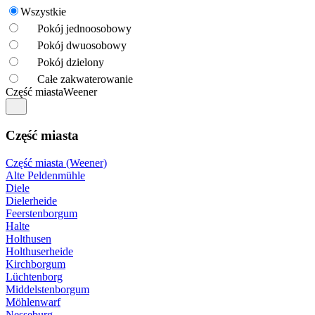
Wszystkie
Pokój jednoosobowy
Pokój dwuosobowy
Pokój dzielony
Całe zakwaterowanie
Część miasta
Weener
Część miasta
Część miasta (Weener)
Alte Peldenmühle
Diele
Dielerheide
Feerstenborgum
Halte
Holthusen
Holthuserheide
Kirchborgum
Lüchtenborg
Middelstenborgum
Möhlenwarf
Nesseburg