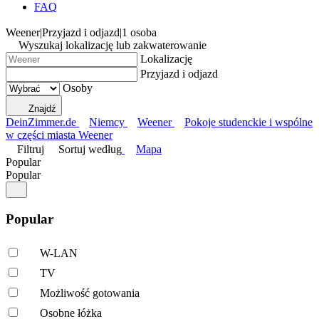
FAQ
Weener
|
Przyjazd i odjazd
|
1 osoba
Wyszukaj lokalizację lub zakwaterowanie
Lokalizację
Przyjazd i odjazd
Osoby
Znajdź
DeinZimmer.de
Niemcy
Weener
Pokoje studenckie i wspólne
w części miasta Weener
Filtruj
Sortuj według
Mapa
Popular
Popular
Popular
W-LAN
TV
Możliwość gotowania
Osobne łóżka