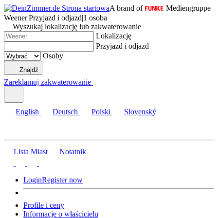
A brand of
Mediengruppe
Weener
|
Przyjazd i odjazd
|
1 osoba
Wyszukaj lokalizację lub zakwaterowanie
Lokalizację
Przyjazd i odjazd
Osoby
Znajdź
Zareklamuj zakwaterowanie
English
Deutsch
Polski
Slovenský
Lista Miast
Notatnik
Login
Register now
Profile i ceny
Informacje o właścicielu