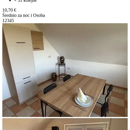
+ 31 kolejne
10,70 €
Średnio za noc i Osoba
1
2
3
4
5