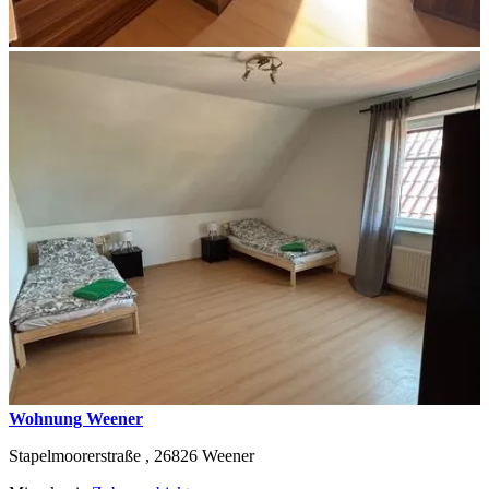
Wohnung Weener
Stapelmoorerstraße ,
26826
Weener