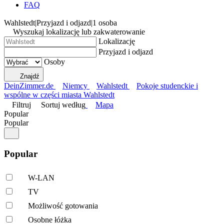
FAQ
Wahlstedt
|
Przyjazd i odjazd
|
1 osoba
Wyszukaj lokalizację lub zakwaterowanie
Lokalizację
Przyjazd i odjazd
Osoby
Znajdź
DeinZimmer.de
Niemcy
Wahlstedt
Pokoje studenckie i
wspólne w części miasta Wahlstedt
Filtruj
Sortuj według
Mapa
Popular
Popular
Popular
W-LAN
TV
Możliwość gotowania
Osobne łóżka