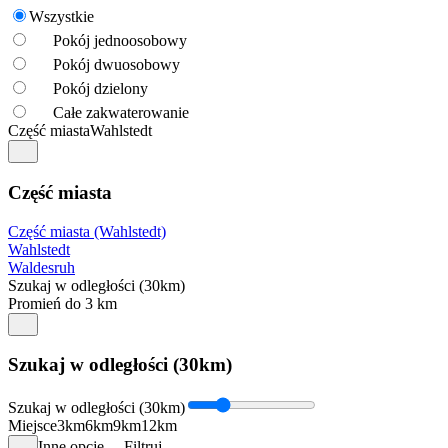
Wszystkie
Pokój jednoosobowy
Pokój dwuosobowy
Pokój dzielony
Całe zakwaterowanie
Część miasta
Wahlstedt
Część miasta
Część miasta (Wahlstedt)
Wahlstedt
Waldesruh
Szukaj w odległości (30km)
Promień do 3 km
Szukaj w odległości (30km)
Szukaj w odległości (30km)
Miejsce
3km
6km
9km
12km
Inne opcje
Filtruj