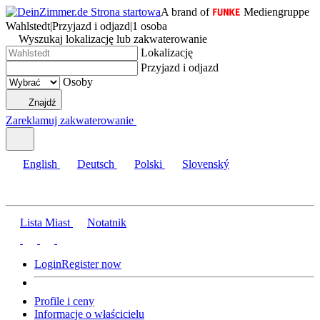
A brand of
Mediengruppe
Wahlstedt
|
Przyjazd i odjazd
|
1 osoba
Wyszukaj lokalizację lub zakwaterowanie
Lokalizację
Przyjazd i odjazd
Osoby
Znajdź
Zareklamuj zakwaterowanie
English
Deutsch
Polski
Slovenský
Lista Miast
Notatnik
Login
Register now
Profile i ceny
Informacje o właścicielu