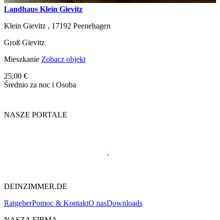
Landhaus Klein Gievitz
Klein Gievitz ,
17192
Peenehagen
Groß Gievitz
Mieszkanie
Zobacz objekt
25,00 €
Średnio za noc i Osoba
NASZE PORTALE
DEINZIMMER.DE
Ratgeber
Pomoc & Kontakt
O nas
Downloads
NASZA FIRMA