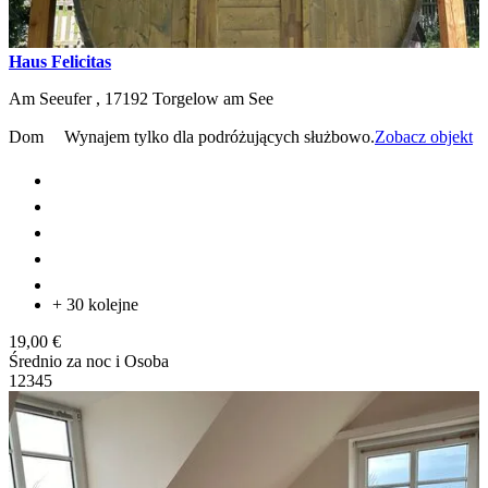
Haus Felicitas
Am Seeufer ,
17192
Torgelow am See
Dom
Wynajem tylko dla podróżujących służbowo.
Zobacz objekt
+ 30 kolejne
19,00 €
Średnio za noc i Osoba
1
2
3
4
5