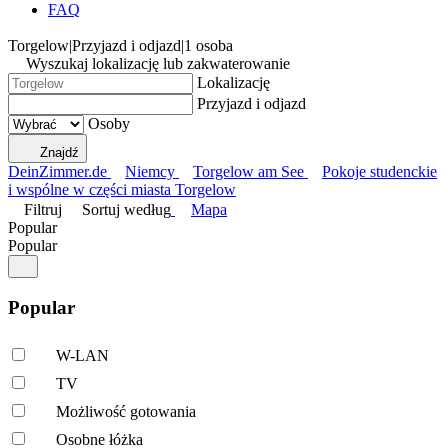
FAQ
Torgelow
|
Przyjazd i odjazd
|
1 osoba
Wyszukaj lokalizację lub zakwaterowanie
Lokalizację
Przyjazd i odjazd
Osoby
Znajdź
DeinZimmer.de
Niemcy
Torgelow am See
Pokoje studenckie
i wspólne w części miasta Torgelow
Filtruj
Sortuj według
Mapa
Popular
Popular
Popular
W-LAN
TV
Możliwość gotowania
Osobne łóżka