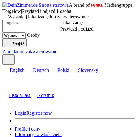
A brand of
Mediengruppe
Torgelow
|
Przyjazd i odjazd
|
1 osoba
Wyszukaj lokalizację lub zakwaterowanie
Lokalizację
Przyjazd i odjazd
Osoby
Znajdź
Zareklamuj zakwaterowanie
English
Deutsch
Polski
Slovenský
Lista Miast
Notatnik
Login
Register now
Profile i ceny
Informacje o właścicielu