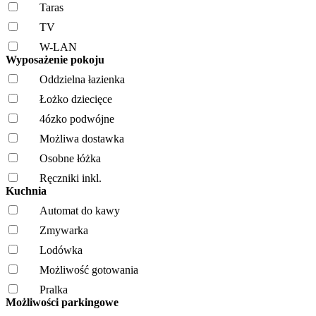
Taras
TV
W-LAN
Wyposażenie pokoju
Oddzielna łazienka
Łożko dziecięce
4ózko podwójne
Możliwa dostawka
Osobne łóżka
Ręczniki inkl.
Kuchnia
Automat do kawy
Zmywarka
Lodówka
Możliwość gotowania
Pralka
Możliwości parkingowe