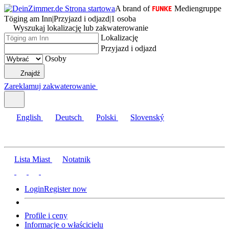
A brand of
Mediengruppe
Töging am Inn
|
Przyjazd i odjazd
|
1 osoba
Wyszukaj lokalizację lub zakwaterowanie
Lokalizację
Przyjazd i odjazd
Osoby
Znajdź
Zareklamuj zakwaterowanie
English
Deutsch
Polski
Slovenský
Lista Miast
Notatnik
Login
Register now
Profile i ceny
Informacje o właścicielu