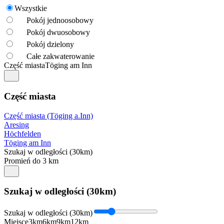
Wszystkie
Pokój jednoosobowy
Pokój dwuosobowy
Pokój dzielony
Całe zakwaterowanie
Część miasta
Töging am Inn
Część miasta
Część miasta (Töging a.Inn)
Aresing
Höchfelden
Töging am Inn
Szukaj w odległości (30km)
Promień do 3 km
Szukaj w odległości (30km)
Szukaj w odległości (30km)
Miejsce
3km
6km
9km
12km