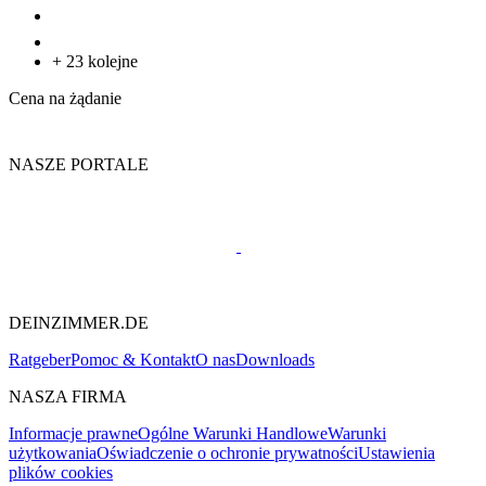
+ 23 kolejne
Cena na żądanie
NASZE PORTALE
DEINZIMMER.DE
Ratgeber
Pomoc & Kontakt
O nas
Downloads
NASZA FIRMA
Informacje prawne
Ogólne Warunki Handlowe
Warunki
użytkowania
Oświadczenie o ochronie prywatności
Ustawienia
plików cookies