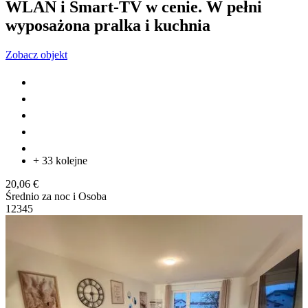
WLAN i Smart-TV w cenie. W pełni
wyposażona pralka i kuchnia
Zobacz objekt
+ 33 kolejne
20,06 €
Średnio za noc i Osoba
1
2
3
4
5