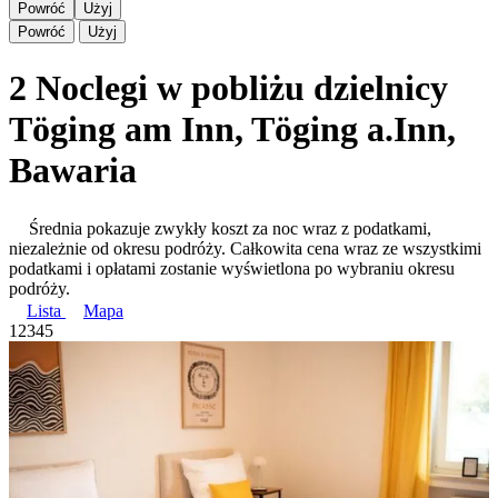
Powróć
Użyj
Powróć
Użyj
2 Noclegi w pobliżu dzielnicy
Töging am Inn, Töging a.Inn,
Bawaria
Średnia pokazuje zwykły koszt za noc wraz z podatkami,
niezależnie od okresu podróży. Całkowita cena wraz ze wszystkimi
podatkami i opłatami zostanie wyświetlona po wybraniu okresu
podróży.
Lista
Mapa
1
2
3
4
5