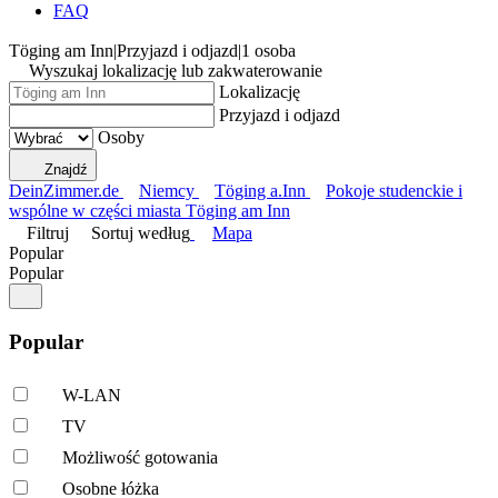
FAQ
Töging am Inn
|
Przyjazd i odjazd
|
1 osoba
Wyszukaj lokalizację lub zakwaterowanie
Lokalizację
Przyjazd i odjazd
Osoby
Znajdź
DeinZimmer.de
Niemcy
Töging a.Inn
Pokoje studenckie i
wspólne w części miasta Töging am Inn
Filtruj
Sortuj według
Mapa
Popular
Popular
Popular
W-LAN
TV
Możliwość gotowania
Osobne łóżka