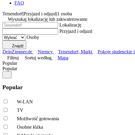
FAQ
Teisendorf
|
Przyjazd i odjazd
|
1 osoba
Wyszukaj lokalizację lub zakwaterowanie
Lokalizację
Przyjazd i odjazd
Osoby
Znajdź
DeinZimmer.de
Niemcy
Teisendorf, Markt
Pokoje studenckie 
Filtruj
Sortuj według
Mapa
Popular
Popular
Popular
W-LAN
TV
Możliwość gotowania
Osobne łóżka