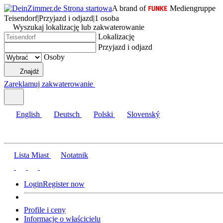
A brand of
Mediengruppe
Teisendorf
|
Przyjazd i odjazd
|
1 osoba
Wyszukaj lokalizację lub zakwaterowanie
Lokalizację
Przyjazd i odjazd
Osoby
Znajdź
Zareklamuj zakwaterowanie
English
Deutsch
Polski
Slovenský
Lista Miast
Notatnik
Login
Register now
Profile i ceny
Informacje o właścicielu