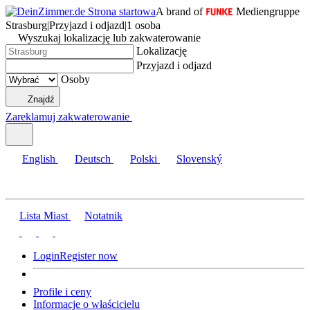
A brand of
Mediengruppe
Strasburg
|
Przyjazd i odjazd
|
1 osoba
Wyszukaj lokalizację lub zakwaterowanie
Lokalizację
Przyjazd i odjazd
Osoby
Znajdź
Zareklamuj zakwaterowanie
English
Deutsch
Polski
Slovenský
Lista Miast
Notatnik
Login
Register now
Profile i ceny
Informacje o właścicielu