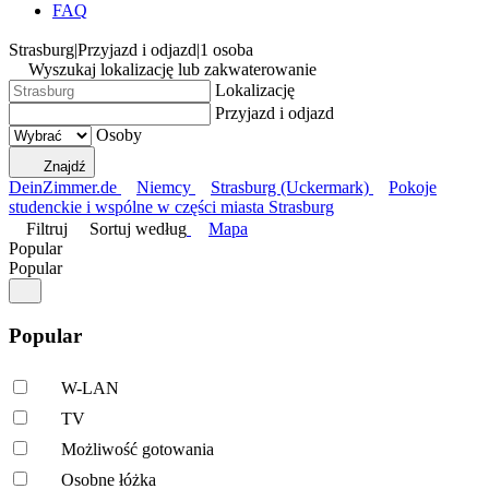
FAQ
Strasburg
|
Przyjazd i odjazd
|
1 osoba
Wyszukaj lokalizację lub zakwaterowanie
Lokalizację
Przyjazd i odjazd
Osoby
Znajdź
DeinZimmer.de
Niemcy
Strasburg (Uckermark)
Pokoje
studenckie i wspólne w części miasta Strasburg
Filtruj
Sortuj według
Mapa
Popular
Popular
Popular
W-LAN
TV
Możliwość gotowania
Osobne łóżka