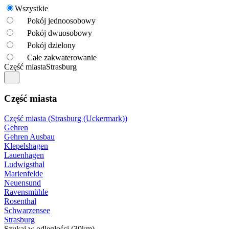
Wszystkie
Pokój jednoosobowy
Pokój dwuosobowy
Pokój dzielony
Całe zakwaterowanie
Część miasta
Strasburg
Część miasta
Część miasta (Strasburg (Uckermark))
Gehren
Gehren Ausbau
Klepelshagen
Lauenhagen
Ludwigsthal
Marienfelde
Neuensund
Ravensmühle
Rosenthal
Schwarzensee
Strasburg
Szukaj w odległości (30km)