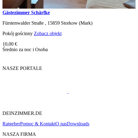
Gästezimmer Schärfke
Fürstenwalder Straße ,
15859
Storkow (Mark)
Pokój gościnny
Zobacz objekt
10,00 €
Średnio za noc i Osoba
NASZE PORTALE
DEINZIMMER.DE
Ratgeber
Pomoc & Kontakt
O nas
Downloads
NASZA FIRMA