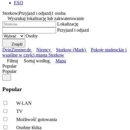
FAQ
Storkow
|
Przyjazd i odjazd
|
1 osoba
Wyszukaj lokalizację lub zakwaterowanie
Lokalizację
Przyjazd i odjazd
Osoby
Znajdź
DeinZimmer.de
Niemcy
Storkow (Mark)
Pokoje studenckie i
wspólne w części miasta Storkow
Filtruj
Sortuj według
Mapa
Popular
Popular
Popular
W-LAN
TV
Możliwość gotowania
Osobne łóżka