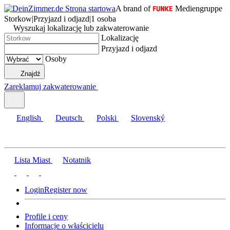
A brand of
Mediengruppe
Storkow
|
Przyjazd i odjazd
|
1 osoba
Wyszukaj lokalizację lub zakwaterowanie
Lokalizację
Przyjazd i odjazd
Osoby
Znajdź
Zareklamuj zakwaterowanie
English
Deutsch
Polski
Slovenský
Lista Miast
Notatnik
Login
Register now
Profile i ceny
Informacje o właścicielu