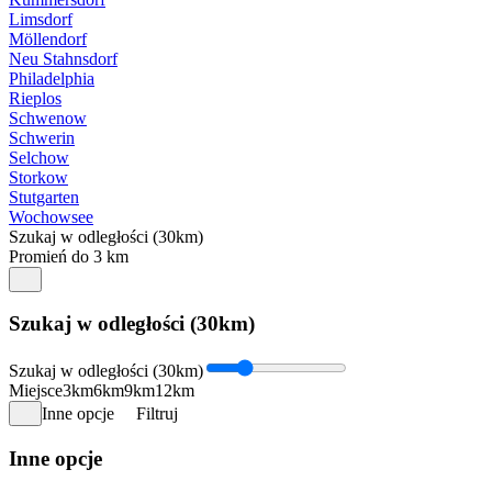
Limsdorf
Möllendorf
Neu Stahnsdorf
Philadelphia
Rieplos
Schwenow
Schwerin
Selchow
Storkow
Stutgarten
Wochowsee
Szukaj w odległości (30km)
Promień do 3 km
Szukaj w odległości (30km)
Szukaj w odległości (30km)
Miejsce
3km
6km
9km
12km
Inne opcje
Filtruj
Inne opcje