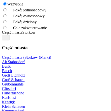
Wszystkie
Pokój jednoosobowy
Pokój dwuosobowy
Pokój dzielony
Całe zakwaterowanie
Część miasta
Storkow
Część miasta
Część miasta (Storkow (Mark))
Alt Stahnsdorf
Bugk
Busch
Groß Eichholz
Groß Schauen
Grubenmühle
Görsdorf
Hubertushöhe
Karlslust
Kehrigk
Klein Schauen
Kummersdorf