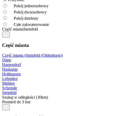
Pokój jednoosobowy
Pokój dwuosobowy
Pokój dzielony
Całe zakwaterowanie
Część miasta
Steinfeld
Część miasta
Część miasta (Steinfeld (Oldenburg))
Düpe
Harpendorf
Haskamp
Holthausen
Lehmden
Mühlen
Schemde
Steinfeld
Szukaj w odległości (30km)
Promień do 3 km