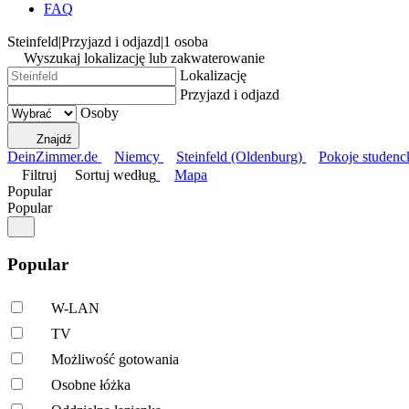
FAQ
Steinfeld
|
Przyjazd i odjazd
|
1 osoba
Wyszukaj lokalizację lub zakwaterowanie
Lokalizację
Przyjazd i odjazd
Osoby
Znajdź
DeinZimmer.de
Niemcy
Steinfeld (Oldenburg)
Pokoje studenck
Filtruj
Sortuj według
Mapa
Popular
Popular
Popular
W-LAN
TV
Możliwość gotowania
Osobne łóżka