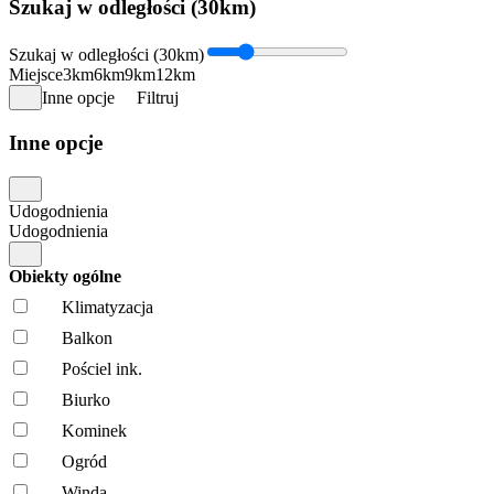
Szukaj w odległości (30km)
Szukaj w odległości (30km)
Miejsce
3km
6km
9km
12km
Inne opcje
Filtruj
Inne opcje
Udogodnienia
Udogodnienia
Obiekty ogólne
Klimatyzacja
Balkon
Pościel ink.
Biurko
Kominek
Ogród
Winda