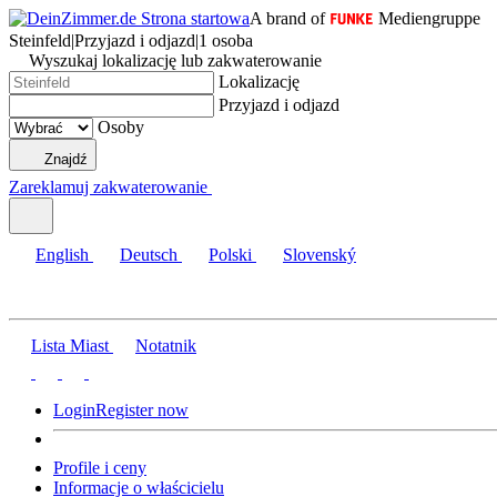
A brand of
Mediengruppe
Steinfeld
|
Przyjazd i odjazd
|
1 osoba
Wyszukaj lokalizację lub zakwaterowanie
Lokalizację
Przyjazd i odjazd
Osoby
Znajdź
Zareklamuj zakwaterowanie
English
Deutsch
Polski
Slovenský
Lista Miast
Notatnik
Login
Register now
Profile i ceny
Informacje o właścicielu