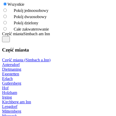
Wszystkie
Pokój jednoosobowy
Pokój dwuosobowy
Pokój dzielony
Całe zakwaterowanie
Część miasta
Simbach am Inn
Część miasta
Część miasta (Simbach a.Inn)
Antersdorf
Dietmaning
Eggstetten
Erlach
Gutlersberg
Hof
Holzham
Irging
Kirchberg am Inn
Lengdorf
Mitternberg
Mooseck