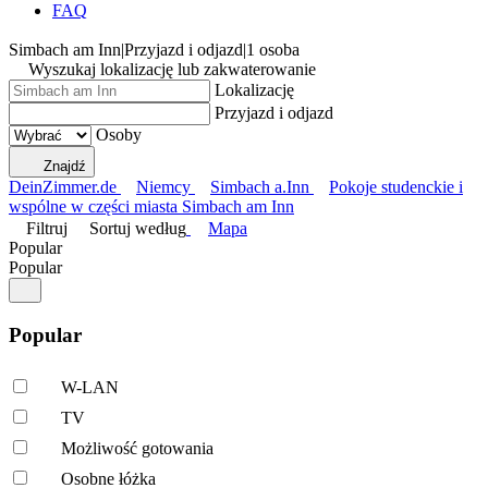
FAQ
Simbach am Inn
|
Przyjazd i odjazd
|
1 osoba
Wyszukaj lokalizację lub zakwaterowanie
Lokalizację
Przyjazd i odjazd
Osoby
Znajdź
DeinZimmer.de
Niemcy
Simbach a.Inn
Pokoje studenckie i
wspólne w części miasta Simbach am Inn
Filtruj
Sortuj według
Mapa
Popular
Popular
Popular
W-LAN
TV
Możliwość gotowania
Osobne łóżka