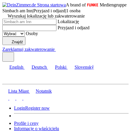
A brand of
Mediengruppe
Simbach am Inn
|
Przyjazd i odjazd
|
1 osoba
Wyszukaj lokalizację lub zakwaterowanie
Lokalizację
Przyjazd i odjazd
Osoby
Znajdź
Zareklamuj zakwaterowanie
English
Deutsch
Polski
Slovenský
Lista Miast
Notatnik
Login
Register now
Profile i ceny
Informacje o właścicielu