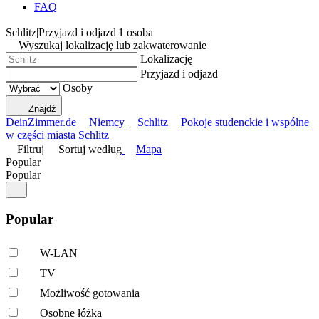
FAQ
Schlitz
|
Przyjazd i odjazd
|
1 osoba
Wyszukaj lokalizację lub zakwaterowanie
Lokalizację
Przyjazd i odjazd
Osoby
Znajdź
DeinZimmer.de
Niemcy
Schlitz
Pokoje studenckie i wspólne
w części miasta Schlitz
Filtruj
Sortuj według
Mapa
Popular
Popular
Popular
W-LAN
TV
Możliwość gotowania
Osobne łóżka