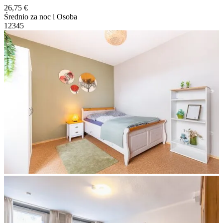
26,75 €
Średnio za noc i Osoba
1
2
3
4
5