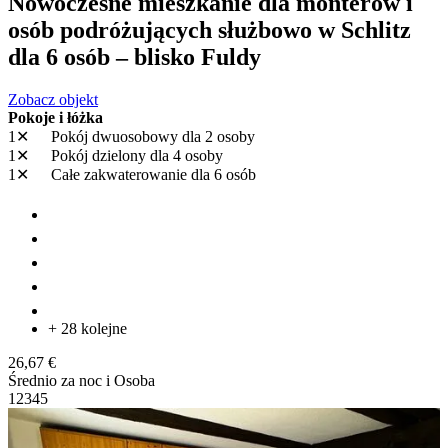
Nowoczesne mieszkanie dla monterów i
osób podróżujących służbowo w Schlitz
dla 6 osób – blisko Fuldy
Zobacz objekt
Pokoje i łóżka
1✕
Pokój dwuosobowy
dla 2 osoby
1✕
Pokój dzielony
dla 4 osoby
1✕
Całe zakwaterowanie
dla 6 osób
+ 28 kolejne
26,67 €
Średnio za noc i Osoba
1
2
3
4
5