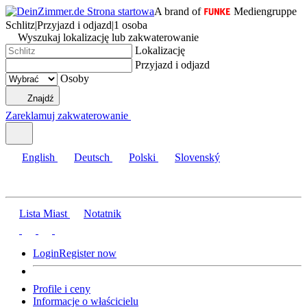
A brand of
Mediengruppe
Schlitz
|
Przyjazd i odjazd
|
1 osoba
Wyszukaj lokalizację lub zakwaterowanie
Lokalizację
Przyjazd i odjazd
Osoby
Znajdź
Zareklamuj zakwaterowanie
English
Deutsch
Polski
Slovenský
Lista Miast
Notatnik
Login
Register now
Profile i ceny
Informacje o właścicielu