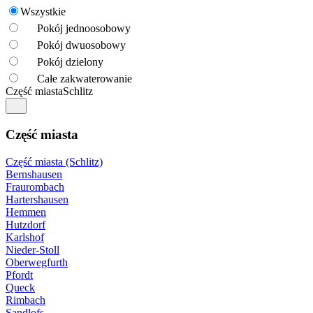
Wszystkie
Pokój jednoosobowy
Pokój dwuosobowy
Pokój dzielony
Całe zakwaterowanie
Część miasta
Schlitz
Część miasta
Część miasta (Schlitz)
Bernshausen
Fraurombach
Hartershausen
Hemmen
Hutzdorf
Karlshof
Nieder-Stoll
Oberwegfurth
Pfordt
Queck
Rimbach
Sandlofs