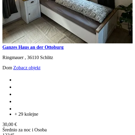
Ganzes Haus an der Ottoburg
Ringmauer ,
36110
Schlitz
Dom
Zobacz objekt
+ 29 kolejne
30,00 €
Średnio za noc i Osoba