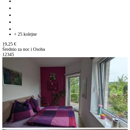
+ 25 kolejne
19,25 €
Średnio za noc i Osoba
1
2
3
4
5