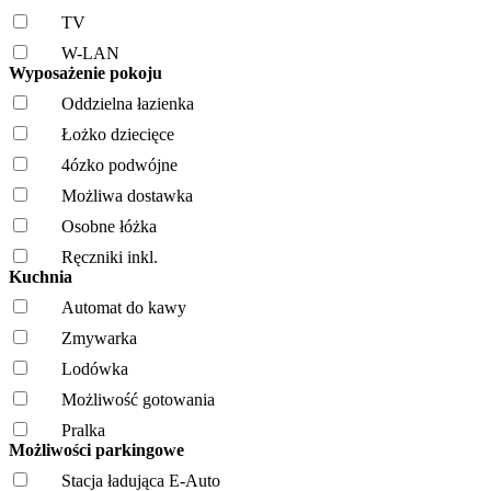
TV
W-LAN
Wyposażenie pokoju
Oddzielna łazienka
Łożko dziecięce
4ózko podwójne
Możliwa dostawka
Osobne łóżka
Ręczniki inkl.
Kuchnia
Automat do kawy
Zmywarka
Lodówka
Możliwość gotowania
Pralka
Możliwości parkingowe
Stacja ładująca E-Auto