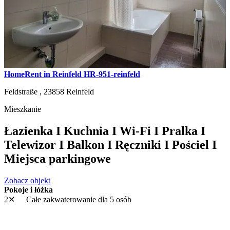
HomeRent in Reinfeld HR-951-reinfeld
Feldstraße ,
23858
Reinfeld
Mieszkanie
Łazienka I Kuchnia I Wi-Fi I Pralka I
Telewizor I Balkon I Ręczniki I Pościel I
Miejsca parkingowe
Zobacz objekt
Pokoje i łóżka
2✕
Całe zakwaterowanie
dla 5 osób