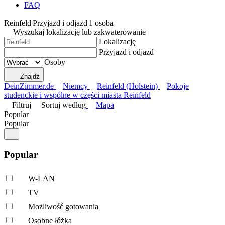
FAQ
Reinfeld
|
Przyjazd i odjazd
|
1 osoba
Wyszukaj lokalizację lub zakwaterowanie
Lokalizację
Przyjazd i odjazd
Osoby
Znajdź
DeinZimmer.de
Niemcy
Reinfeld (Holstein)
Pokoje
studenckie i wspólne w części miasta Reinfeld
Filtruj
Sortuj według
Mapa
Popular
Popular
Popular
W-LAN
TV
Możliwość gotowania
Osobne łóżka