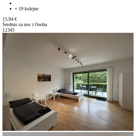
+ 19 kolejne
15,94 €
Średnio za noc i Osoba
1
2
3
4
5