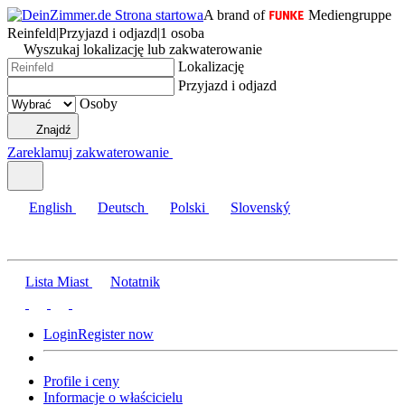
A brand of
Mediengruppe
Reinfeld
|
Przyjazd i odjazd
|
1 osoba
Wyszukaj lokalizację lub zakwaterowanie
Lokalizację
Przyjazd i odjazd
Osoby
Znajdź
Zareklamuj zakwaterowanie
English
Deutsch
Polski
Slovenský
Lista Miast
Notatnik
Login
Register now
Profile i ceny
Informacje o właścicielu