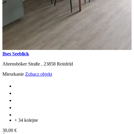
Ilses Seeblick
Ahrensböker Straße ,
23858
Reinfeld
Mieszkanie
Zobacz objekt
+ 34 kolejne
30,00 €