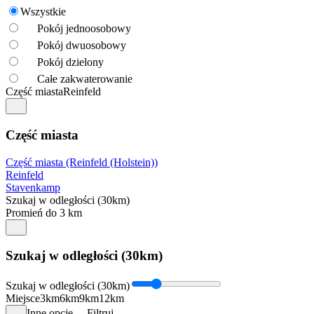
Wszystkie
Pokój jednoosobowy
Pokój dwuosobowy
Pokój dzielony
Całe zakwaterowanie
Część miasta
Reinfeld
Część miasta
Część miasta (Reinfeld (Holstein))
Reinfeld
Stavenkamp
Szukaj w odległości (30km)
Promień do 3 km
Szukaj w odległości (30km)
Szukaj w odległości (30km)
Miejsce
3km
6km
9km
12km
Inne opcje
Filtruj