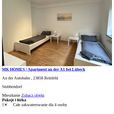
MK HOMES | Apartment an der A1 bei Lübeck
An der Autobahn ,
23858
Reinfeld
Stubbendorf
Mieszkanie
Zobacz objekt
Pokoje i łóżka
1✕
Całe zakwaterowanie
dla 4 osoby