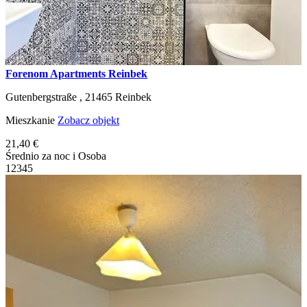
Forenom Apartments Reinbek
Gutenbergstraße ,
21465
Reinbek
Mieszkanie
Zobacz objekt
21,40 €
Średnio za noc i Osoba
1
2
3
4
5