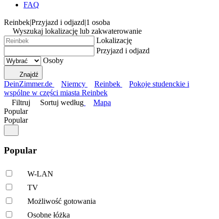
FAQ
Reinbek
|
Przyjazd i odjazd
|
1 osoba
Wyszukaj lokalizację lub zakwaterowanie
Lokalizację
Przyjazd i odjazd
Osoby
Znajdź
DeinZimmer.de
Niemcy
Reinbek
Pokoje studenckie i
wspólne w części miasta Reinbek
Filtruj
Sortuj według
Mapa
Popular
Popular
Popular
W-LAN
TV
Możliwość gotowania
Osobne łóżka