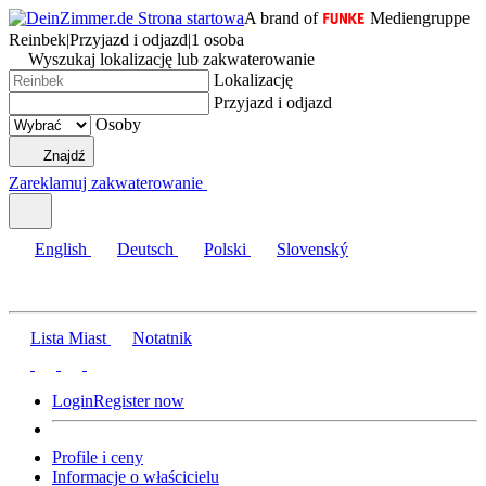
A brand of
Mediengruppe
Reinbek
|
Przyjazd i odjazd
|
1 osoba
Wyszukaj lokalizację lub zakwaterowanie
Lokalizację
Przyjazd i odjazd
Osoby
Znajdź
Zareklamuj zakwaterowanie
English
Deutsch
Polski
Slovenský
Lista Miast
Notatnik
Login
Register now
Profile i ceny
Informacje o właścicielu