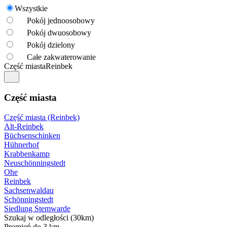
Wszystkie
Pokój jednoosobowy
Pokój dwuosobowy
Pokój dzielony
Całe zakwaterowanie
Część miasta
Reinbek
Część miasta
Część miasta (Reinbek)
Alt-Reinbek
Büchsenschinken
Hühnerhof
Krabbenkamp
Neuschönningstedt
Ohe
Reinbek
Sachsenwaldau
Schönningstedt
Siedlung Stemwarde
Szukaj w odległości (30km)
Promień do 3 km