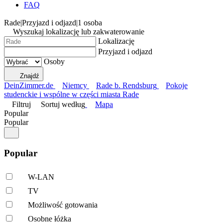
FAQ
Rade
|
Przyjazd i odjazd
|
1 osoba
Wyszukaj lokalizację lub zakwaterowanie
Lokalizację
Przyjazd i odjazd
Osoby
Znajdź
DeinZimmer.de
Niemcy
Rade b. Rendsburg
Pokoje
studenckie i wspólne w części miasta Rade
Filtruj
Sortuj według
Mapa
Popular
Popular
Popular
W-LAN
TV
Możliwość gotowania
Osobne łóżka