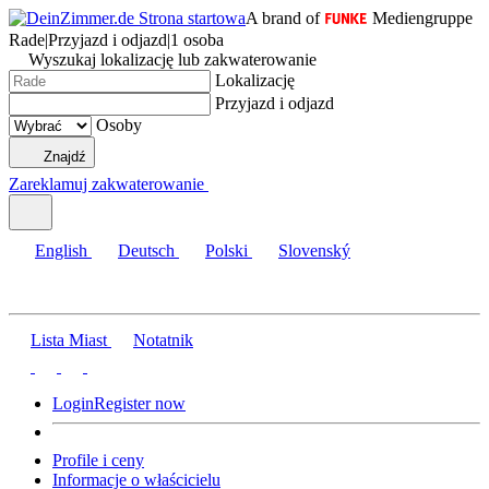
A brand of
Mediengruppe
Rade
|
Przyjazd i odjazd
|
1 osoba
Wyszukaj lokalizację lub zakwaterowanie
Lokalizację
Przyjazd i odjazd
Osoby
Znajdź
Zareklamuj zakwaterowanie
English
Deutsch
Polski
Slovenský
Lista Miast
Notatnik
Login
Register now
Profile i ceny
Informacje o właścicielu