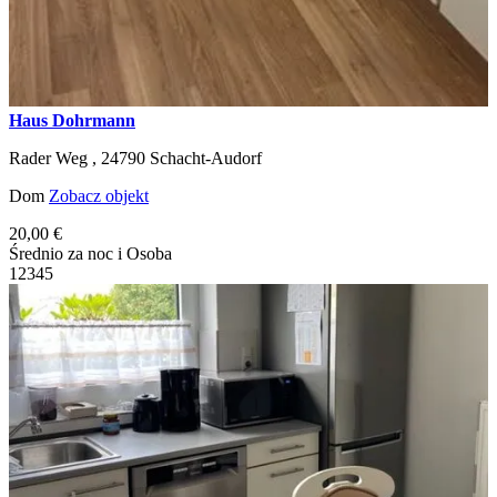
Haus Dohrmann
Rader Weg ,
24790
Schacht-Audorf
Dom
Zobacz objekt
20,00 €
Średnio za noc i Osoba
1
2
3
4
5