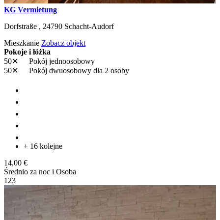
KG Vermietung
Dorfstraße ,
24790
Schacht-Audorf
Mieszkanie
Zobacz objekt
Pokoje i łóżka
50✕
Pokój jednoosobowy
50✕
Pokój dwuosobowy
dla 2 osoby
+ 16 kolejne
14,00 €
Średnio za noc i Osoba
1
2
3