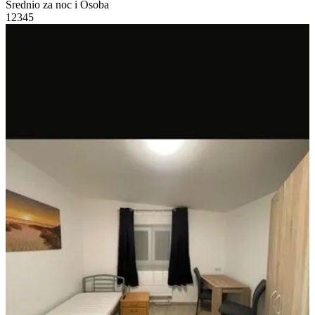
Średnio za noc i Osoba
1
2
3
4
5