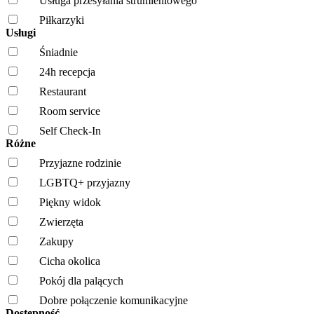
Usługa przesyłania strumieniowego
Piłkarzyki
Usługi
Śniadnie
24h recepcja
Restaurant
Room service
Self Check-In
Różne
Przyjazne rodzinie
LGBTQ+ przyjazny
Piękny widok
Zwierzęta
Zakupy
Cicha okolica
Pokój dla palących
Dobre połączenie komunikacyjne
Dostępność