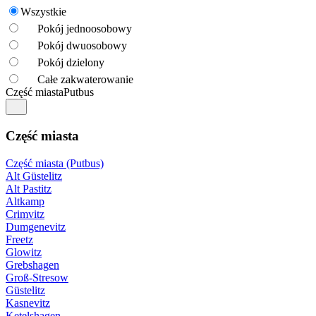
Wszystkie
Pokój jednoosobowy
Pokój dwuosobowy
Pokój dzielony
Całe zakwaterowanie
Część miasta
Putbus
Część miasta
Część miasta (Putbus)
Alt Güstelitz
Alt Pastitz
Altkamp
Crimvitz
Dumgenevitz
Freetz
Glowitz
Grebshagen
Groß-Stresow
Güstelitz
Kasnevitz
Ketelshagen