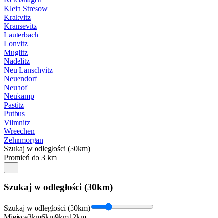
Klein Stresow
Krakvitz
Kransevitz
Lauterbach
Lonvitz
Muglitz
Nadelitz
Neu Lanschvitz
Neuendorf
Neuhof
Neukamp
Pastitz
Putbus
Vilmnitz
Wreechen
Zehnmorgan
Szukaj w odległości (30km)
Promień do 3 km
Szukaj w odległości (30km)
Szukaj w odległości (30km)
Miejsce
3km
6km
9km
12km