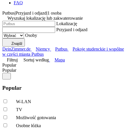
FAQ
Putbus
|
Przyjazd i odjazd
|
1 osoba
Wyszukaj lokalizację lub zakwaterowanie
Lokalizację
Przyjazd i odjazd
Osoby
Znajdź
DeinZimmer.de
Niemcy
Putbus
Pokoje studenckie i wspólne
w części miasta Putbus
Filtruj
Sortuj według
Mapa
Popular
Popular
Popular
W-LAN
TV
Możliwość gotowania
Osobne łóżka