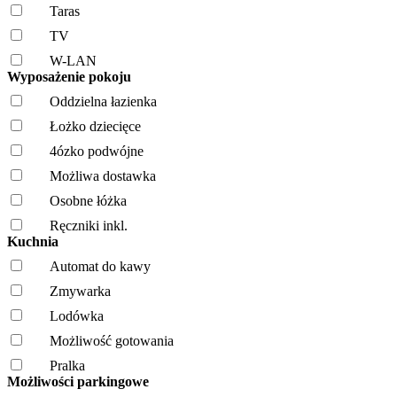
Taras
TV
W-LAN
Wyposażenie pokoju
Oddzielna łazienka
Łożko dziecięce
4ózko podwójne
Możliwa dostawka
Osobne łóżka
Ręczniki inkl.
Kuchnia
Automat do kawy
Zmywarka
Lodówka
Możliwość gotowania
Pralka
Możliwości parkingowe