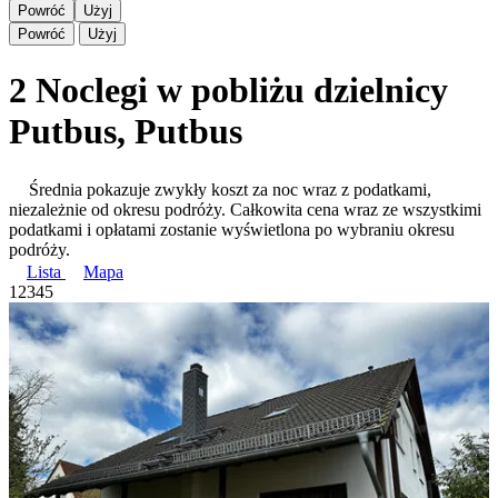
Powróć
Użyj
Powróć
Użyj
2 Noclegi w pobliżu dzielnicy
Putbus, Putbus
Średnia pokazuje zwykły koszt za noc wraz z podatkami,
niezależnie od okresu podróży. Całkowita cena wraz ze wszystkimi
podatkami i opłatami zostanie wyświetlona po wybraniu okresu
podróży.
Lista
Mapa
1
2
3
4
5