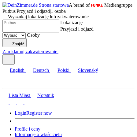
A brand of
Mediengruppe
Putbus
|
Przyjazd i odjazd
|
1 osoba
Wyszukaj lokalizację lub zakwaterowanie
Lokalizację
Przyjazd i odjazd
Osoby
Znajdź
Zareklamuj zakwaterowanie
English
Deutsch
Polski
Slovenský
Lista Miast
Notatnik
Login
Register now
Profile i ceny
Informacje o właścicielu