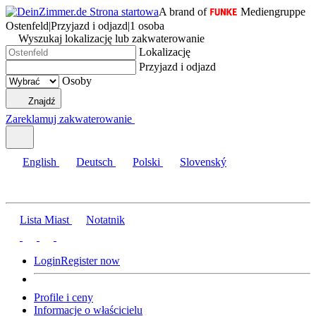
A brand of
Mediengruppe
Ostenfeld
|
Przyjazd i odjazd
|
1 osoba
Wyszukaj lokalizację lub zakwaterowanie
Lokalizację
Przyjazd i odjazd
Osoby
Znajdź
Zareklamuj zakwaterowanie
English
Deutsch
Polski
Slovenský
Lista Miast
Notatnik
Login
Register now
Profile i ceny
Informacje o właścicielu