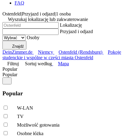
FAQ
Ostenfeld
|
Przyjazd i odjazd
|
1 osoba
Wyszukaj lokalizację lub zakwaterowanie
Lokalizację
Przyjazd i odjazd
Osoby
Znajdź
DeinZimmer.de
Niemcy
Ostenfeld (Rendsburg)
Pokoje
studenckie i wspólne w części miasta Ostenfeld
Filtruj
Sortuj według
Mapa
Popular
Popular
Popular
W-LAN
TV
Możliwość gotowania
Osobne łóżka