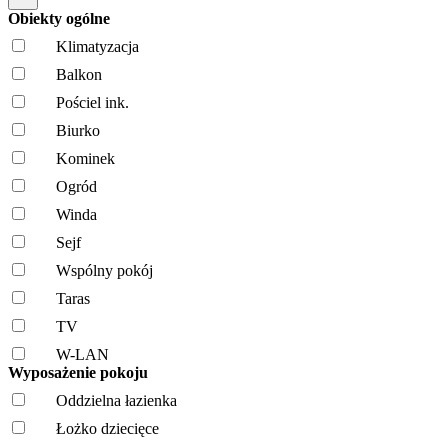
Obiekty ogólne
Klimatyzacja
Balkon
Pościel ink.
Biurko
Kominek
Ogród
Winda
Sejf
Wspólny pokój
Taras
TV
W-LAN
Wyposażenie pokoju
Oddzielna łazienka
Łożko dziecięce