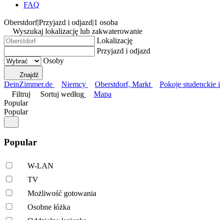
FAQ
Oberstdorf
|
Przyjazd i odjazd
|
1 osoba
Wyszukaj lokalizację lub zakwaterowanie
Lokalizację
Przyjazd i odjazd
Osoby
Znajdź
DeinZimmer.de
Niemcy
Oberstdorf, Markt
Pokoje studenckie 
Filtruj
Sortuj według
Mapa
Popular
Popular
Popular
W-LAN
TV
Możliwość gotowania
Osobne łóżka