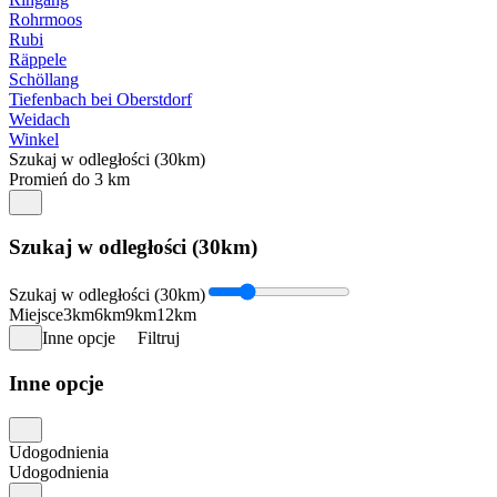
Rohrmoos
Rubi
Räppele
Schöllang
Tiefenbach bei Oberstdorf
Weidach
Winkel
Szukaj w odległości (30km)
Promień do 3 km
Szukaj w odległości (30km)
Szukaj w odległości (30km)
Miejsce
3km
6km
9km
12km
Inne opcje
Filtruj
Inne opcje
Udogodnienia
Udogodnienia