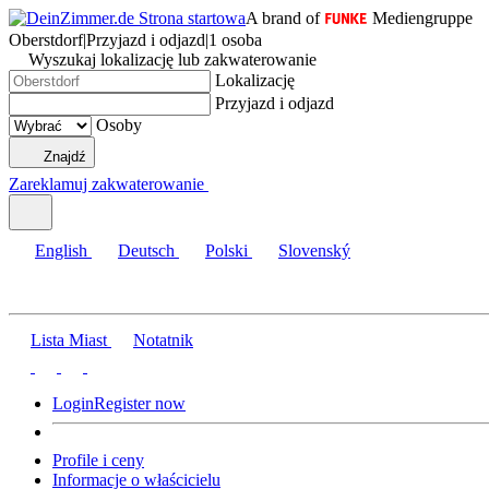
A brand of
Mediengruppe
Oberstdorf
|
Przyjazd i odjazd
|
1 osoba
Wyszukaj lokalizację lub zakwaterowanie
Lokalizację
Przyjazd i odjazd
Osoby
Znajdź
Zareklamuj zakwaterowanie
English
Deutsch
Polski
Slovenský
Lista Miast
Notatnik
Login
Register now
Profile i ceny
Informacje o właścicielu