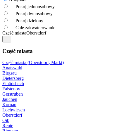
Pokój jednoosobowy
Pokój dwuosobowy
Pokój dzielony
Całe zakwaterowanie
Część miasta
Oberstdorf
Część miasta
Część miasta (Oberstdorf, Markt)
Anatswald
Birgsau
Dietersberg
Einödsbach
Faistenoy
Gerstruben
Jauchen
Kornau
Lochwiesen
Oberstdorf
Oib
Reute
Ringang