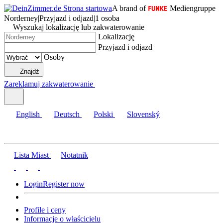
A brand of
Mediengruppe
Norderney
|
Przyjazd i odjazd
|
1 osoba
Wyszukaj lokalizację lub zakwaterowanie
Lokalizację
Przyjazd i odjazd
Osoby
Znajdź
Zareklamuj zakwaterowanie
English
Deutsch
Polski
Slovenský
Lista Miast
Notatnik
Login
Register now
Profile i ceny
Informacje o właścicielu