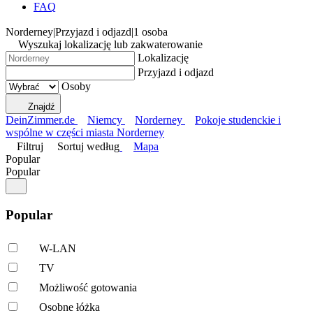
FAQ
Norderney
|
Przyjazd i odjazd
|
1 osoba
Wyszukaj lokalizację lub zakwaterowanie
Lokalizację
Przyjazd i odjazd
Osoby
Znajdź
DeinZimmer.de
Niemcy
Norderney
Pokoje studenckie i
wspólne w części miasta Norderney
Filtruj
Sortuj według
Mapa
Popular
Popular
Popular
W-LAN
TV
Możliwość gotowania
Osobne łóżka