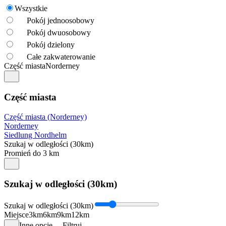
Wszystkie
Pokój jednoosobowy
Pokój dwuosobowy
Pokój dzielony
Całe zakwaterowanie
Część miasta
Norderney
Część miasta
Część miasta (Norderney)
Norderney
Siedlung Nordhelm
Szukaj w odległości (30km)
Promień do 3 km
Szukaj w odległości (30km)
Szukaj w odległości (30km)
Miejsce
3km
6km
9km
12km
Inne opcje
Filtruj