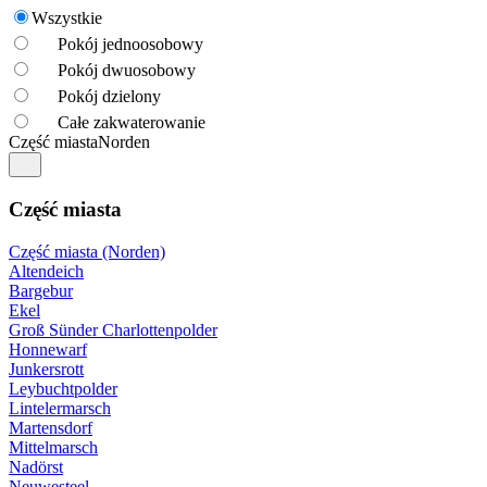
Wszystkie
Pokój jednoosobowy
Pokój dwuosobowy
Pokój dzielony
Całe zakwaterowanie
Część miasta
Norden
Część miasta
Część miasta (Norden)
Altendeich
Bargebur
Ekel
Groß Sünder Charlottenpolder
Honnewarf
Junkersrott
Leybuchtpolder
Lintelermarsch
Martensdorf
Mittelmarsch
Nadörst
Neuwesteel