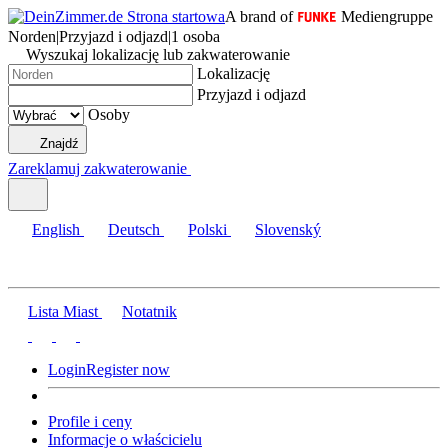
A brand of
Mediengruppe
Norden
|
Przyjazd i odjazd
|
1 osoba
Wyszukaj lokalizację lub zakwaterowanie
Lokalizację
Przyjazd i odjazd
Osoby
Znajdź
Zareklamuj zakwaterowanie
English
Deutsch
Polski
Slovenský
Lista Miast
Notatnik
Login
Register now
Profile i ceny
Informacje o właścicielu