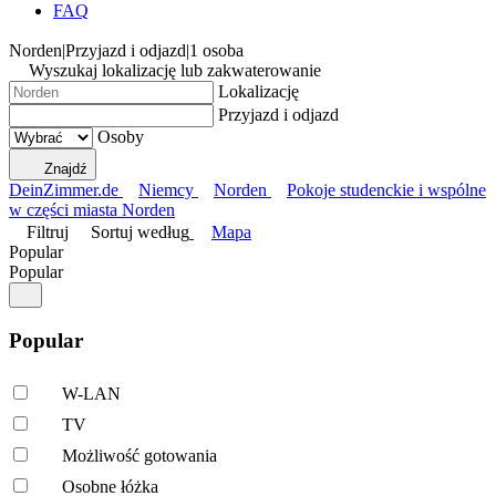
FAQ
Norden
|
Przyjazd i odjazd
|
1 osoba
Wyszukaj lokalizację lub zakwaterowanie
Lokalizację
Przyjazd i odjazd
Osoby
Znajdź
DeinZimmer.de
Niemcy
Norden
Pokoje studenckie i wspólne
w części miasta Norden
Filtruj
Sortuj według
Mapa
Popular
Popular
Popular
W-LAN
TV
Możliwość gotowania
Osobne łóżka