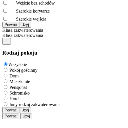
Wejście bez schodów
Szerokie korytarze
Szerokie wejścia
Klasa zakwaterowania
Klasa zakwaterowania
Rodzaj pokoju
Wszystkie
Pokój gościnny
Dom
Mieszkanie
Pensjonat
Schronisko
Hotel
Inny rodzaj zakwaterowania
Powróć
Użyj
Powróć
Użyj