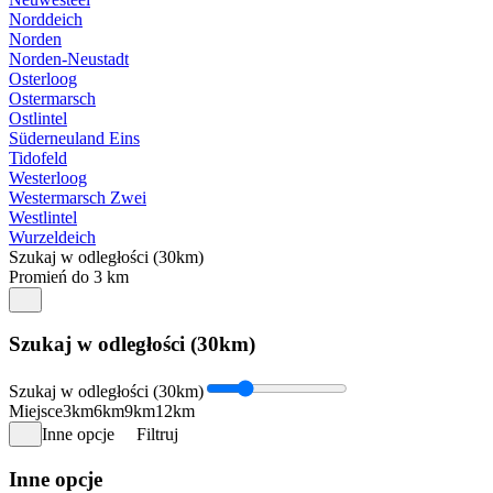
Norddeich
Norden
Norden-Neustadt
Osterloog
Ostermarsch
Ostlintel
Süderneuland Eins
Tidofeld
Westerloog
Westermarsch Zwei
Westlintel
Wurzeldeich
Szukaj w odległości (30km)
Promień do 3 km
Szukaj w odległości (30km)
Szukaj w odległości (30km)
Miejsce
3km
6km
9km
12km
Inne opcje
Filtruj
Inne opcje