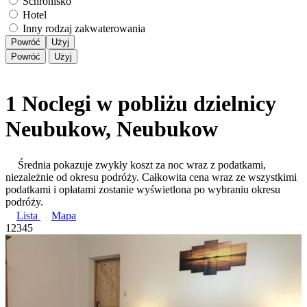
Schronisko
Hotel
Inny rodzaj zakwaterowania
Powróć
Użyj
Powróć
Użyj
1 Noclegi w pobliżu dzielnicy
Neubukow, Neubukow
Średnia pokazuje zwykły koszt za noc wraz z podatkami,
niezależnie od okresu podróży. Całkowita cena wraz ze wszystkimi
podatkami i opłatami zostanie wyświetlona po wybraniu okresu
podróży.
Lista
Mapa
1
2
3
4
5