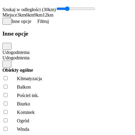
Szukaj w odległości (30km)
Miejsce
3km
6km
9km
12km
Inne opcje
Filtruj
Inne opcje
Udogodnienia
Udogodnienia
Obiekty ogólne
Klimatyzacja
Balkon
Pościel ink.
Biurko
Kominek
Ogród
Winda