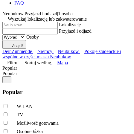
FAQ
Neubukow
|
Przyjazd i odjazd
|
1 osoba
Wyszukaj lokalizację lub zakwaterowanie
Lokalizację
Przyjazd i odjazd
Osoby
Znajdź
DeinZimmer.de
Niemcy
Neubukow
Pokoje studenckie i
wspólne w części miasta Neubukow
Filtruj
Sortuj według
Mapa
Popular
Popular
Popular
W-LAN
TV
Możliwość gotowania
Osobne łóżka