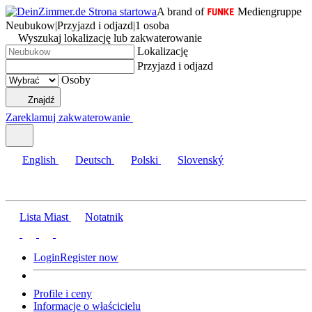
A brand of
Mediengruppe
Neubukow
|
Przyjazd i odjazd
|
1 osoba
Wyszukaj lokalizację lub zakwaterowanie
Lokalizację
Przyjazd i odjazd
Osoby
Znajdź
Zareklamuj zakwaterowanie
English
Deutsch
Polski
Slovenský
Lista Miast
Notatnik
Login
Register now
Profile i ceny
Informacje o właścicielu