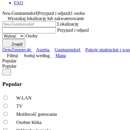
FAQ
Neu-Guntramsdorf
|
Przyjazd i odjazd
|
1 osoba
Wyszukaj lokalizację lub zakwaterowanie
Lokalizację
Przyjazd i odjazd
Osoby
Znajdź
DeinZimmer.de
Austria
Guntramsdorf
Pokoje studenckie i ws
Filtruj
Sortuj według
Mapa
Popular
Popular
Popular
W-LAN
TV
Możliwość gotowania
Osobne łóżka