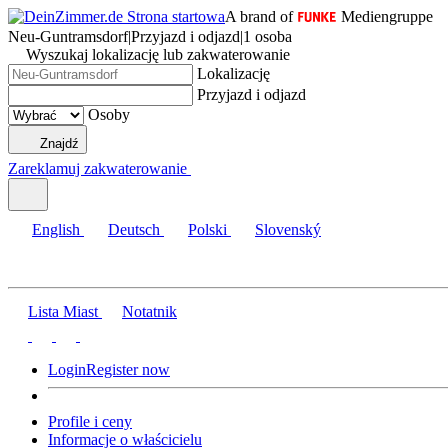
A brand of
Mediengruppe
Neu-Guntramsdorf
|
Przyjazd i odjazd
|
1 osoba
Wyszukaj lokalizację lub zakwaterowanie
Lokalizację
Przyjazd i odjazd
Osoby
Znajdź
Zareklamuj zakwaterowanie
English
Deutsch
Polski
Slovenský
Lista Miast
Notatnik
Login
Register now
Profile i ceny
Informacje o właścicielu