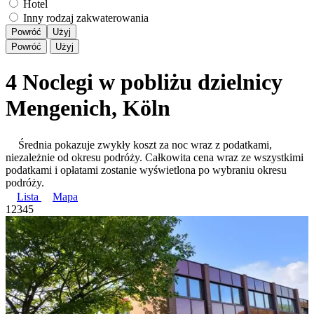
Hotel
Inny rodzaj zakwaterowania
Powróć
Użyj
Powróć
Użyj
4 Noclegi w pobliżu dzielnicy
Mengenich, Köln
Średnia pokazuje zwykły koszt za noc wraz z podatkami,
niezależnie od okresu podróży. Całkowita cena wraz ze wszystkimi
podatkami i opłatami zostanie wyświetlona po wybraniu okresu
podróży.
Lista
Mapa
1
2
3
4
5