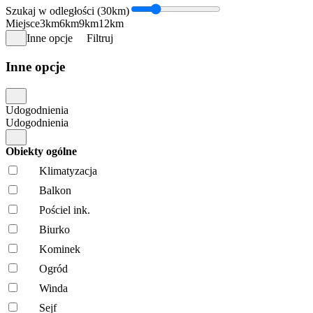
Szukaj w odległości (30km)
Miejsce
3km
6km
9km
12km
Inne opcje
Filtruj
Inne opcje
Udogodnienia
Udogodnienia
Obiekty ogólne
Klimatyzacja
Balkon
Pościel ink.
Biurko
Kominek
Ogród
Winda
Sejf