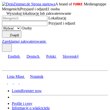
A brand of
Mediengruppe
Mengenich
|
Przyjazd i odjazd
|
1 osoba
Wyszukaj lokalizację lub zakwaterowanie
Lokalizację
Przyjazd i odjazd
Osoby
Znajdź
Zareklamuj zakwaterowanie
English
Deutsch
Polski
Slovenský
Lista Miast
Notatnik
Login
Register now
Profile i ceny
Informacje o właścicielu