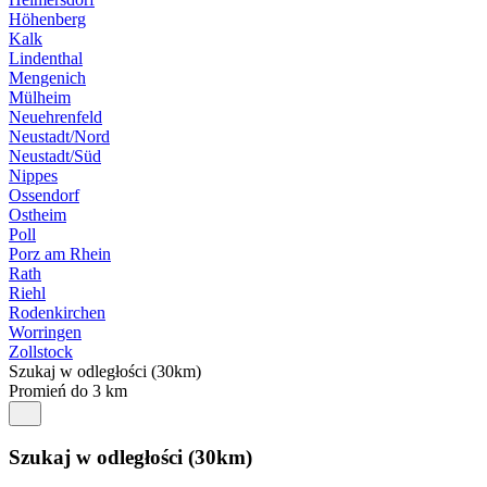
Höhenberg
Kalk
Lindenthal
Mengenich
Mülheim
Neuehrenfeld
Neustadt/Nord
Neustadt/Süd
Nippes
Ossendorf
Ostheim
Poll
Porz am Rhein
Rath
Riehl
Rodenkirchen
Worringen
Zollstock
Szukaj w odległości (30km)
Promień do 3 km
Szukaj w odległości (30km)