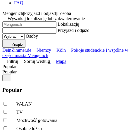
FAQ
Mengenich
|
Przyjazd i odjazd
|
1 osoba
Wyszukaj lokalizację lub zakwaterowanie
Lokalizację
Przyjazd i odjazd
Osoby
Znajdź
DeinZimmer.de
Niemcy
Köln
Pokoje studenckie i wspólne w
części miasta Mengenich
Filtruj
Sortuj według
Mapa
Popular
Popular
Popular
W-LAN
TV
Możliwość gotowania
Osobne łóżka