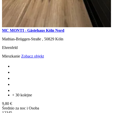
MC MONTI - Gästehaus Köln Nord
Mathias-Brüggen-Straße ,
50829
Köln
Ehrenfeld
Mieszkanie
Zobacz objekt
+ 30 kolejne
9,80 €
Średnio za noc i Osoba
1
2
3
4
5