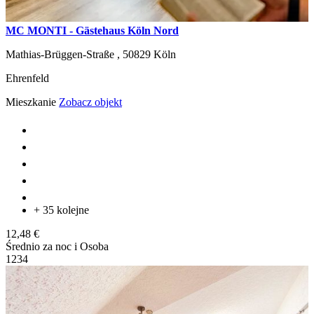
MC MONTI - Gästehaus Köln Nord
Mathias-Brüggen-Straße ,
50829
Köln
Ehrenfeld
Mieszkanie
Zobacz objekt
+ 35 kolejne
12,48 €
Średnio za noc i Osoba
1
2
3
4