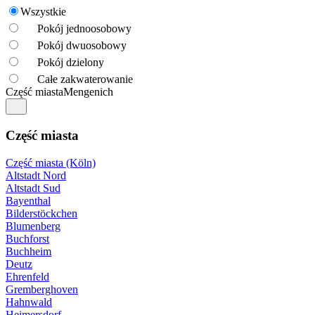
Wszystkie
Pokój jednoosobowy
Pokój dwuosobowy
Pokój dzielony
Całe zakwaterowanie
Część miasta
Mengenich
Część miasta
Część miasta (Köln)
Altstadt Nord
Altstadt Sud
Bayenthal
Bilderstöckchen
Blumenberg
Buchforst
Buchheim
Deutz
Ehrenfeld
Gremberghoven
Hahnwald
Heimersdorf