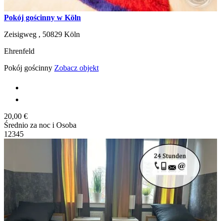
Pokój gościnny w Köln
Zeisigweg ,
50829
Köln
Ehrenfeld
Pokój gościnny
Zobacz objekt
20,00 €
Średnio za noc i Osoba
1
2
3
4
5