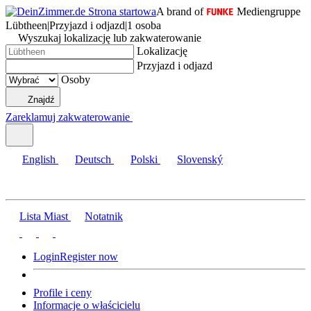
A brand of
Mediengruppe
Lübtheen
|
Przyjazd i odjazd
|
1 osoba
Wyszukaj lokalizację lub zakwaterowanie
Lokalizację
Przyjazd i odjazd
Osoby
Znajdź
Zareklamuj zakwaterowanie
English
Deutsch
Polski
Slovenský
Lista Miast
Notatnik
Login
Register now
Profile i ceny
Informacje o właścicielu