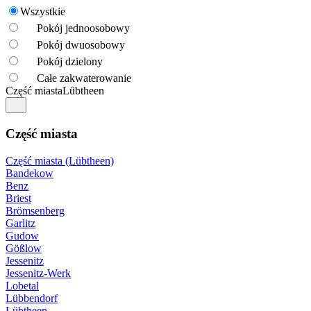
Wszystkie
Pokój jednoosobowy
Pokój dwuosobowy
Pokój dzielony
Całe zakwaterowanie
Część miasta
Lübtheen
Część miasta
Część miasta (Lübtheen)
Bandekow
Benz
Briest
Brömsenberg
Garlitz
Gudow
Gößlow
Jessenitz
Jessenitz-Werk
Lobetal
Lübbendorf
Lübtheen