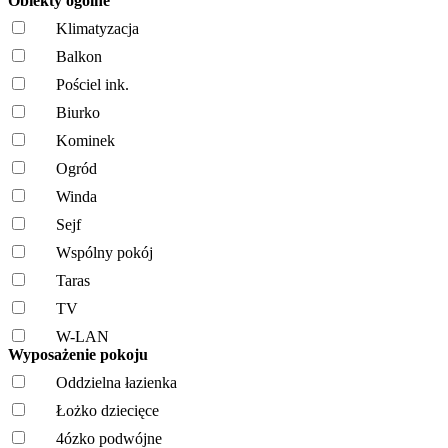
Obiekty ogólne
Klimatyzacja
Balkon
Pościel ink.
Biurko
Kominek
Ogród
Winda
Sejf
Wspólny pokój
Taras
TV
W-LAN
Wyposażenie pokoju
Oddzielna łazienka
Łożko dziecięce
4ózko podwójne