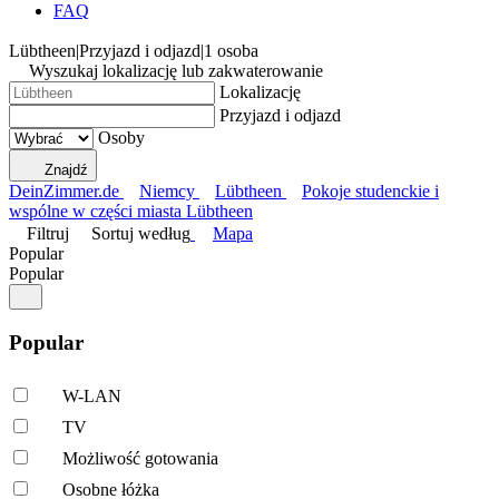
FAQ
Lübtheen
|
Przyjazd i odjazd
|
1 osoba
Wyszukaj lokalizację lub zakwaterowanie
Lokalizację
Przyjazd i odjazd
Osoby
Znajdź
DeinZimmer.de
Niemcy
Lübtheen
Pokoje studenckie i
wspólne w części miasta Lübtheen
Filtruj
Sortuj według
Mapa
Popular
Popular
Popular
W-LAN
TV
Możliwość gotowania
Osobne łóżka