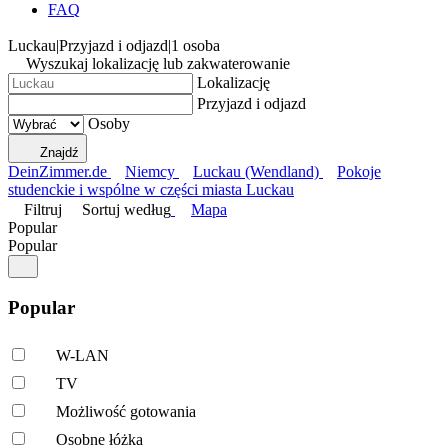
FAQ
Luckau
|
Przyjazd i odjazd
|
1 osoba
Wyszukaj lokalizację lub zakwaterowanie
Lokalizację
Przyjazd i odjazd
Osoby
Znajdź
DeinZimmer.de
Niemcy
Luckau (Wendland)
Pokoje
studenckie i wspólne w części miasta Luckau
Filtruj
Sortuj według
Mapa
Popular
Popular
Popular
W-LAN
TV
Możliwość gotowania
Osobne łóżka