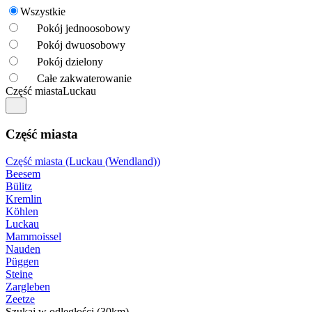
Wszystkie
Pokój jednoosobowy
Pokój dwuosobowy
Pokój dzielony
Całe zakwaterowanie
Część miasta
Luckau
Część miasta
Część miasta (Luckau (Wendland))
Beesem
Bülitz
Kremlin
Köhlen
Luckau
Mammoissel
Nauden
Püggen
Steine
Zargleben
Zeetze
Szukaj w odległości (30km)