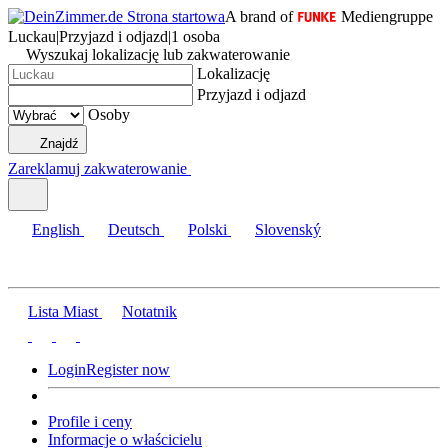
A brand of
Mediengruppe
Luckau
|
Przyjazd i odjazd
|
1 osoba
Wyszukaj lokalizację lub zakwaterowanie
Lokalizację
Przyjazd i odjazd
Osoby
Znajdź
Zareklamuj zakwaterowanie
English
Deutsch
Polski
Slovenský
Lista Miast
Notatnik
Login
Register now
Profile i ceny
Informacje o właścicielu