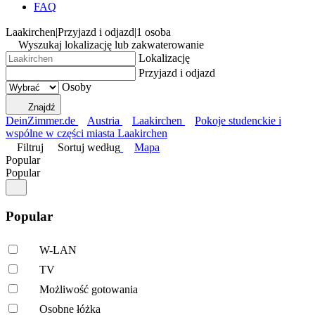
FAQ
Laakirchen
|
Przyjazd i odjazd
|
1 osoba
Wyszukaj lokalizację lub zakwaterowanie
Lokalizację
Przyjazd i odjazd
Osoby
Znajdź
DeinZimmer.de
Austria
Laakirchen
Pokoje studenckie i
wspólne w części miasta Laakirchen
Filtruj
Sortuj według
Mapa
Popular
Popular
Popular
W-LAN
TV
Możliwość gotowania
Osobne łóżka