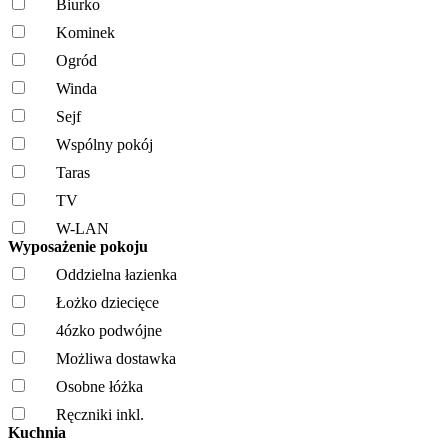
Biurko
Kominek
Ogród
Winda
Sejf
Wspólny pokój
Taras
TV
W-LAN
Wyposażenie pokoju
Oddzielna łazienka
Łożko dziecięce
4ózko podwójne
Możliwa dostawka
Osobne łóżka
Ręczniki inkl.
Kuchnia