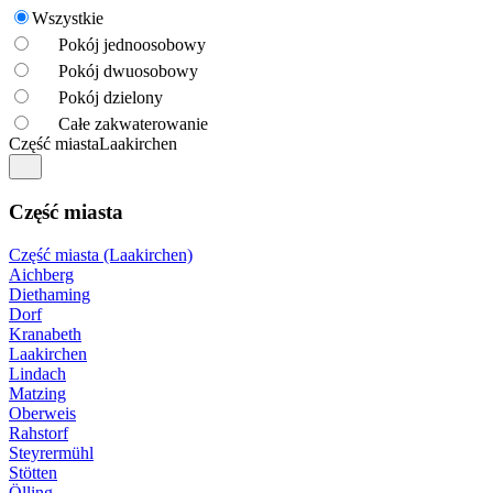
Wszystkie
Pokój jednoosobowy
Pokój dwuosobowy
Pokój dzielony
Całe zakwaterowanie
Część miasta
Laakirchen
Część miasta
Część miasta (Laakirchen)
Aichberg
Diethaming
Dorf
Kranabeth
Laakirchen
Lindach
Matzing
Oberweis
Rahstorf
Steyrermühl
Stötten
Ölling