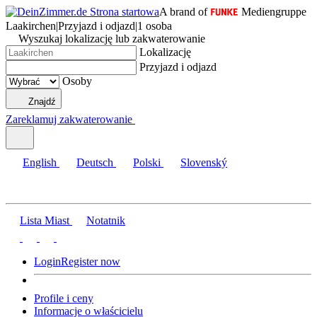
A brand of
Mediengruppe
Laakirchen
|
Przyjazd i odjazd
|
1 osoba
Wyszukaj lokalizację lub zakwaterowanie
Lokalizację
Przyjazd i odjazd
Osoby
Znajdź
Zareklamuj zakwaterowanie
English
Deutsch
Polski
Slovenský
Lista Miast
Notatnik
Login
Register now
Profile i ceny
Informacje o właścicielu