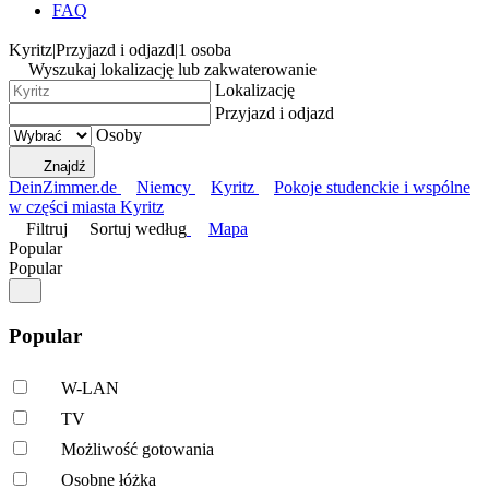
FAQ
Kyritz
|
Przyjazd i odjazd
|
1 osoba
Wyszukaj lokalizację lub zakwaterowanie
Lokalizację
Przyjazd i odjazd
Osoby
Znajdź
DeinZimmer.de
Niemcy
Kyritz
Pokoje studenckie i wspólne
w części miasta Kyritz
Filtruj
Sortuj według
Mapa
Popular
Popular
Popular
W-LAN
TV
Możliwość gotowania
Osobne łóżka