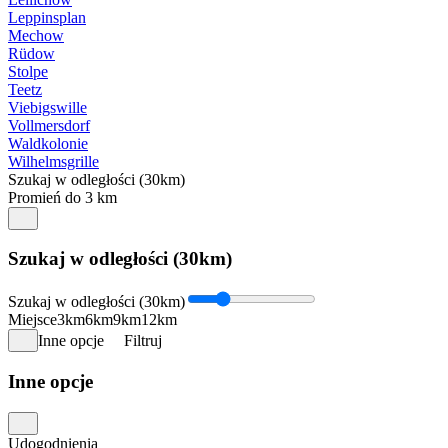
Leppinsplan
Mechow
Rüdow
Stolpe
Teetz
Viebigswille
Vollmersdorf
Waldkolonie
Wilhelmsgrille
Szukaj w odległości (30km)
Promień do 3 km
Szukaj w odległości (30km)
Szukaj w odległości (30km)
Miejsce
3km
6km
9km
12km
Inne opcje
Filtruj
Inne opcje
Udogodnienia