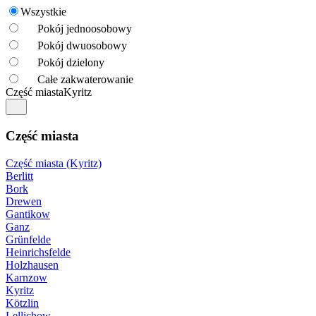
Wszystkie
Pokój jednoosobowy
Pokój dwuosobowy
Pokój dzielony
Całe zakwaterowanie
Część miasta
Kyritz
Część miasta
Część miasta (Kyritz)
Berlitt
Bork
Drewen
Gantikow
Ganz
Grünfelde
Heinrichsfelde
Holzhausen
Karnzow
Kyritz
Kötzlin
Lellichow