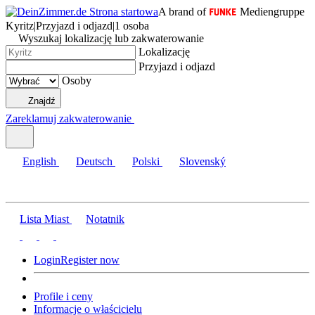
A brand of
Mediengruppe
Kyritz
|
Przyjazd i odjazd
|
1 osoba
Wyszukaj lokalizację lub zakwaterowanie
Lokalizację
Przyjazd i odjazd
Osoby
Znajdź
Zareklamuj zakwaterowanie
English
Deutsch
Polski
Slovenský
Lista Miast
Notatnik
Login
Register now
Profile i ceny
Informacje o właścicielu