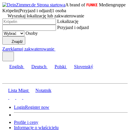
A brand of
Mediengruppe
Kröpelin
|
Przyjazd i odjazd
|
1 osoba
Wyszukaj lokalizację lub zakwaterowanie
Lokalizację
Przyjazd i odjazd
Osoby
Znajdź
Zareklamuj zakwaterowanie
English
Deutsch
Polski
Slovenský
Lista Miast
Notatnik
Login
Register now
Profile i ceny
Informacje o właścicielu