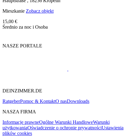
Hauptstraße ,
18236
Kröpelin
Mieszkanie
Zobacz objekt
15,00 €
Średnio za noc i Osoba
NASZE PORTALE
DEINZIMMER.DE
Ratgeber
Pomoc & Kontakt
O nas
Downloads
NASZA FIRMA
Informacje prawne
Ogólne Warunki Handlowe
Warunki
użytkowania
Oświadczenie o ochronie prywatności
Ustawienia
plików cookies