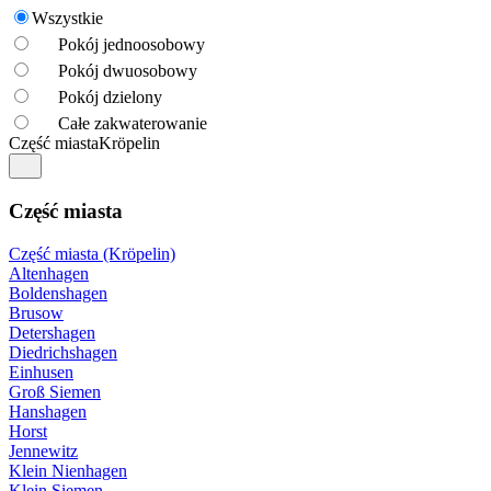
Wszystkie
Pokój jednoosobowy
Pokój dwuosobowy
Pokój dzielony
Całe zakwaterowanie
Część miasta
Kröpelin
Część miasta
Część miasta (Kröpelin)
Altenhagen
Boldenshagen
Brusow
Detershagen
Diedrichshagen
Einhusen
Groß Siemen
Hanshagen
Horst
Jennewitz
Klein Nienhagen
Klein Siemen