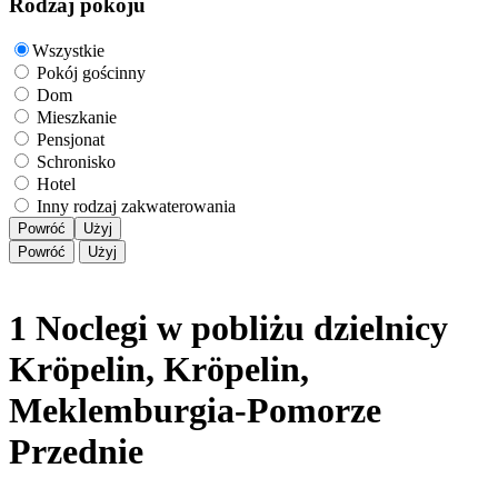
Rodzaj pokoju
Wszystkie
Pokój gościnny
Dom
Mieszkanie
Pensjonat
Schronisko
Hotel
Inny rodzaj zakwaterowania
Powróć
Użyj
Powróć
Użyj
1 Noclegi w pobliżu dzielnicy
Kröpelin, Kröpelin,
Meklemburgia-Pomorze
Przednie