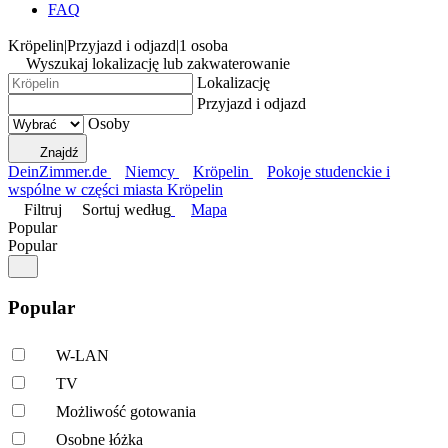
FAQ
Kröpelin
|
Przyjazd i odjazd
|
1 osoba
Wyszukaj lokalizację lub zakwaterowanie
Lokalizację
Przyjazd i odjazd
Osoby
Znajdź
DeinZimmer.de
Niemcy
Kröpelin
Pokoje studenckie i
wspólne w części miasta Kröpelin
Filtruj
Sortuj według
Mapa
Popular
Popular
Popular
W-LAN
TV
Możliwość gotowania
Osobne łóżka