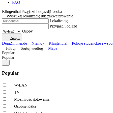
FAQ
Klingenthal
|
Przyjazd i odjazd
|
1 osoba
Wyszukaj lokalizację lub zakwaterowanie
Lokalizację
Przyjazd i odjazd
Osoby
Znajdź
DeinZimmer.de
Niemcy
Klingenthal
Pokoje studenckie i wspó
Filtruj
Sortuj według
Mapa
Popular
Popular
Popular
W-LAN
TV
Możliwość gotowania
Osobne łóżka