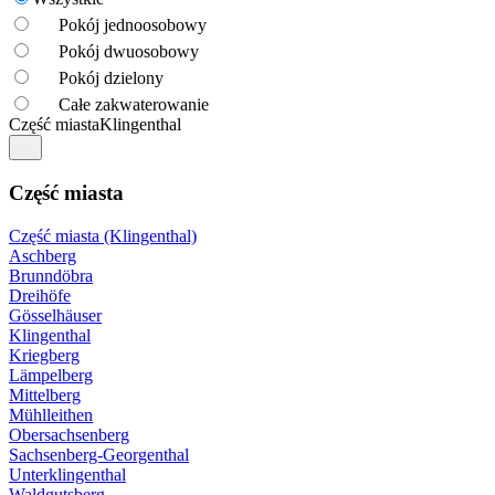
Pokój jednoosobowy
Pokój dwuosobowy
Pokój dzielony
Całe zakwaterowanie
Część miasta
Klingenthal
Część miasta
Część miasta (Klingenthal)
Aschberg
Brunndöbra
Dreihöfe
Gösselhäuser
Klingenthal
Kriegberg
Lämpelberg
Mittelberg
Mühlleithen
Obersachsenberg
Sachsenberg-Georgenthal
Unterklingenthal
Waldgutsberg