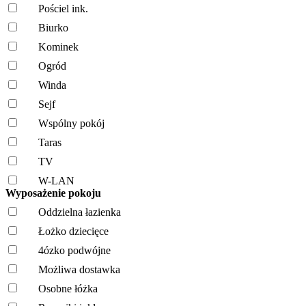
Pościel ink.
Biurko
Kominek
Ogród
Winda
Sejf
Wspólny pokój
Taras
TV
W-LAN
Wyposażenie pokoju
Oddzielna łazienka
Łożko dziecięce
4ózko podwójne
Możliwa dostawka
Osobne łóżka