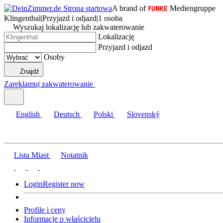
A brand of
Mediengruppe
Klingenthal
|
Przyjazd i odjazd
|
1 osoba
Wyszukaj lokalizację lub zakwaterowanie
Lokalizację
Przyjazd i odjazd
Osoby
Znajdź
Zareklamuj zakwaterowanie
English
Deutsch
Polski
Slovenský
Lista Miast
Notatnik
Login
Register now
Profile i ceny
Informacje o właścicielu