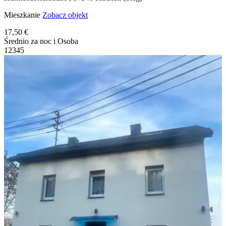
Mieszkanie
Zobacz objekt
17,50 €
Średnio za noc i Osoba
1
2
3
4
5