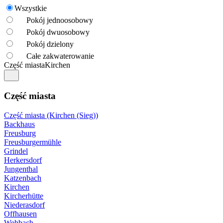
Wszystkie
Pokój jednoosobowy
Pokój dwuosobowy
Pokój dzielony
Całe zakwaterowanie
Część miasta
Kirchen
Część miasta
Część miasta (Kirchen (Sieg))
Backhaus
Freusburg
Freusburgermühle
Grindel
Herkersdorf
Jungenthal
Katzenbach
Kirchen
Kircherhütte
Niederasdorf
Offhausen
Wehbach