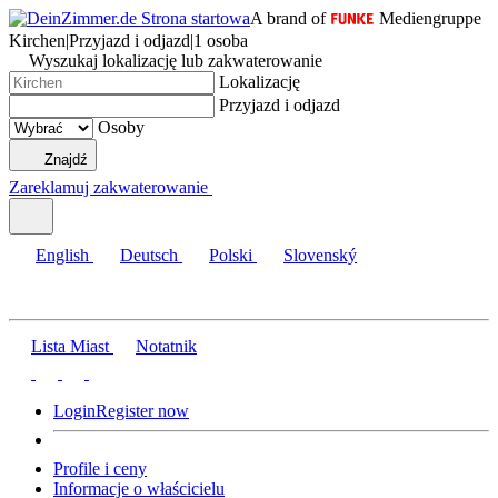
A brand of
Mediengruppe
Kirchen
|
Przyjazd i odjazd
|
1 osoba
Wyszukaj lokalizację lub zakwaterowanie
Lokalizację
Przyjazd i odjazd
Osoby
Znajdź
Zareklamuj zakwaterowanie
English
Deutsch
Polski
Slovenský
Lista Miast
Notatnik
Login
Register now
Profile i ceny
Informacje o właścicielu