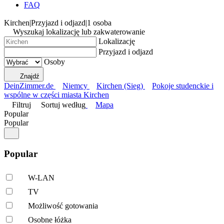
FAQ
Kirchen
|
Przyjazd i odjazd
|
1 osoba
Wyszukaj lokalizację lub zakwaterowanie
Lokalizację
Przyjazd i odjazd
Osoby
Znajdź
DeinZimmer.de
Niemcy
Kirchen (Sieg)
Pokoje studenckie i
wspólne w części miasta Kirchen
Filtruj
Sortuj według
Mapa
Popular
Popular
Popular
W-LAN
TV
Możliwość gotowania
Osobne łóżka