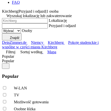
FAQ
Kirchberg
|
Przyjazd i odjazd
|
1 osoba
Wyszukaj lokalizację lub zakwaterowanie
Lokalizację
Przyjazd i odjazd
Osoby
Znajdź
DeinZimmer.de
Niemcy
Kirchberg
Pokoje studenckie i
wspólne w części miasta Kirchberg
Filtruj
Sortuj według
Mapa
Popular
Popular
Popular
W-LAN
TV
Możliwość gotowania
Osobne łóżka