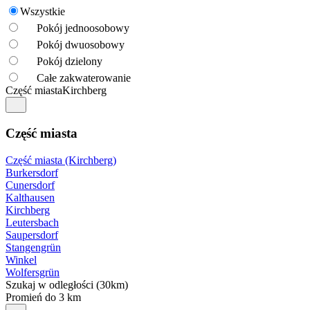
Wszystkie
Pokój jednoosobowy
Pokój dwuosobowy
Pokój dzielony
Całe zakwaterowanie
Część miasta
Kirchberg
Część miasta
Część miasta (Kirchberg)
Burkersdorf
Cunersdorf
Kalthausen
Kirchberg
Leutersbach
Saupersdorf
Stangengrün
Winkel
Wolfersgrün
Szukaj w odległości (30km)
Promień do 3 km