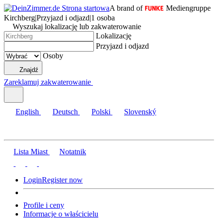
A brand of
Mediengruppe
Kirchberg
|
Przyjazd i odjazd
|
1 osoba
Wyszukaj lokalizację lub zakwaterowanie
Lokalizację
Przyjazd i odjazd
Osoby
Znajdź
Zareklamuj zakwaterowanie
English
Deutsch
Polski
Slovenský
Lista Miast
Notatnik
Login
Register now
Profile i ceny
Informacje o właścicielu