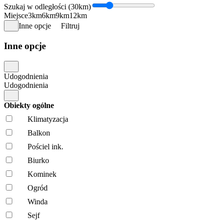
Szukaj w odległości (30km)
Miejsce
3km
6km
9km
12km
Inne opcje
Filtruj
Inne opcje
Udogodnienia
Udogodnienia
Obiekty ogólne
Klimatyzacja
Balkon
Pościel ink.
Biurko
Kominek
Ogród
Winda
Sejf