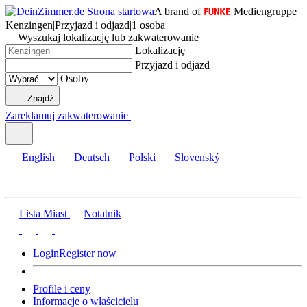
A brand of
Mediengruppe
Kenzingen
|
Przyjazd i odjazd
|
1 osoba
Wyszukaj lokalizację lub zakwaterowanie
Lokalizację
Przyjazd i odjazd
Osoby
Znajdź
Zareklamuj zakwaterowanie
English
Deutsch
Polski
Slovenský
Lista Miast
Notatnik
Login
Register now
Profile i ceny
Informacje o właścicielu