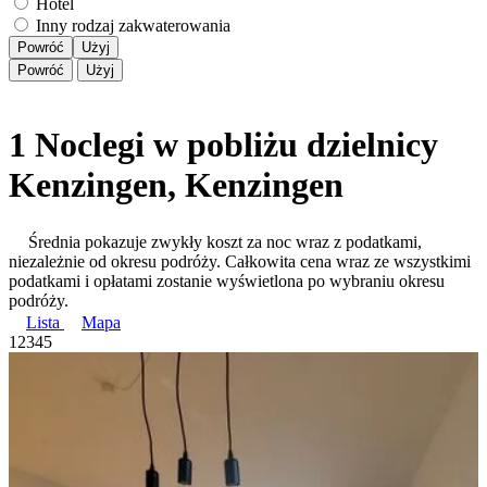
Hotel
Inny rodzaj zakwaterowania
Powróć
Użyj
Powróć
Użyj
1 Noclegi w pobliżu dzielnicy
Kenzingen, Kenzingen
Średnia pokazuje zwykły koszt za noc wraz z podatkami,
niezależnie od okresu podróży. Całkowita cena wraz ze wszystkimi
podatkami i opłatami zostanie wyświetlona po wybraniu okresu
podróży.
Lista
Mapa
1
2
3
4
5