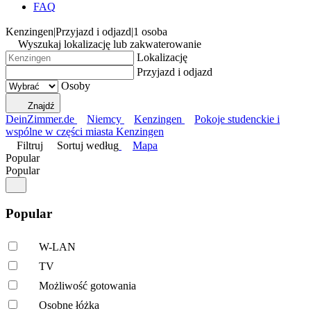
FAQ
Kenzingen
|
Przyjazd i odjazd
|
1 osoba
Wyszukaj lokalizację lub zakwaterowanie
Lokalizację
Przyjazd i odjazd
Osoby
Znajdź
DeinZimmer.de
Niemcy
Kenzingen
Pokoje studenckie i
wspólne w części miasta Kenzingen
Filtruj
Sortuj według
Mapa
Popular
Popular
Popular
W-LAN
TV
Możliwość gotowania
Osobne łóżka