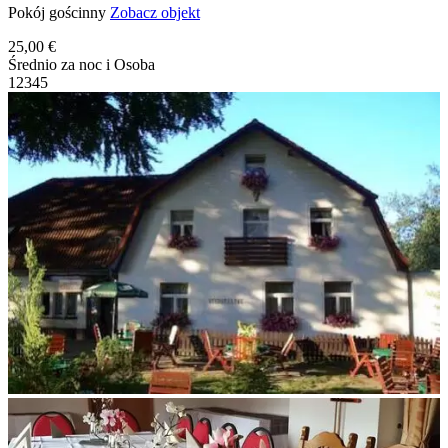
Pokój gościnny
Zobacz objekt
25,00 €
Średnio za noc i Osoba
1
2
3
4
5