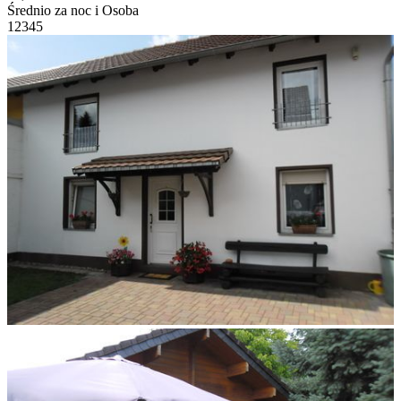
Średnio za noc i Osoba
1
2
3
4
5