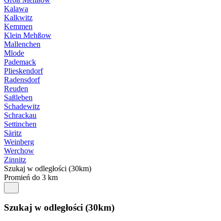
Kalawa
Kalkwitz
Kemmen
Klein Mehßow
Mallenchen
Mlode
Pademack
Plieskendorf
Radensdorf
Reuden
Saßleben
Schadewitz
Schrackau
Settinchen
Säritz
Weinberg
Werchow
Zinnitz
Szukaj w odległości (30km)
Promień do 3 km
Szukaj w odległości (30km)