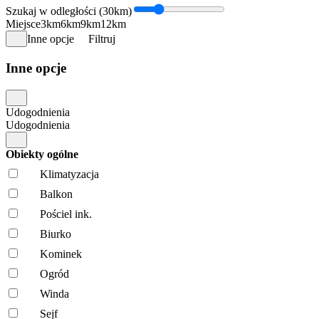
Szukaj w odległości (30km)
Miejsce
3km
6km
9km
12km
Inne opcje
Filtruj
Inne opcje
Udogodnienia
Udogodnienia
Obiekty ogólne
Klimatyzacja
Balkon
Pościel ink.
Biurko
Kominek
Ogród
Winda
Sejf