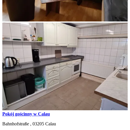
Pokój gościnny w Calau
Bahnhofstraße ,
03205
Calau