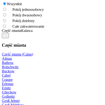
Wszystkie
Pokój jednoosobowy
Pokój dwuosobowy
Pokój dzielony
Całe zakwaterowanie
Część miasta
Kalawa
Część miasta
Część miasta (Calau)
Altnau
Bathow
Bolschwitz
Buckow
Cabel
Craupe
Erlenau
Erpitz
Gliechow
Gollmitz
Groß Jehser
Groß Mehßow