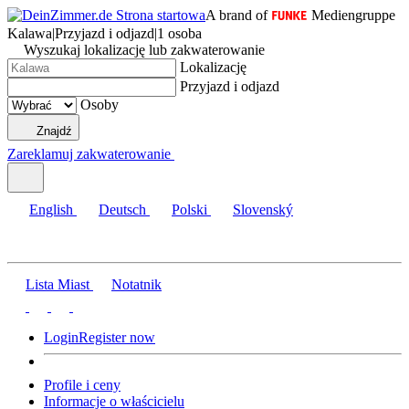
A brand of
Mediengruppe
Kalawa
|
Przyjazd i odjazd
|
1 osoba
Wyszukaj lokalizację lub zakwaterowanie
Lokalizację
Przyjazd i odjazd
Osoby
Znajdź
Zareklamuj zakwaterowanie
English
Deutsch
Polski
Slovenský
Lista Miast
Notatnik
Login
Register now
Profile i ceny
Informacje o właścicielu