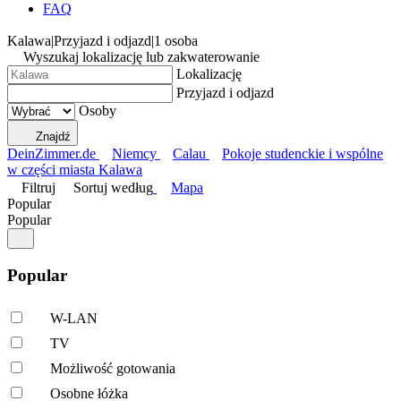
FAQ
Kalawa
|
Przyjazd i odjazd
|
1 osoba
Wyszukaj lokalizację lub zakwaterowanie
Lokalizację
Przyjazd i odjazd
Osoby
Znajdź
DeinZimmer.de
Niemcy
Calau
Pokoje studenckie i wspólne
w części miasta Kalawa
Filtruj
Sortuj według
Mapa
Popular
Popular
Popular
W-LAN
TV
Możliwość gotowania
Osobne łóżka