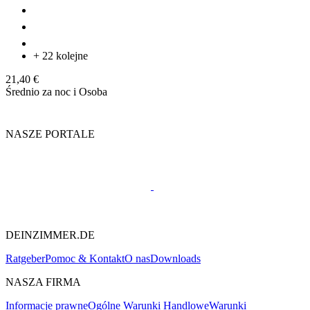
+ 22 kolejne
21,40 €
Średnio za noc i Osoba
NASZE PORTALE
DEINZIMMER.DE
Ratgeber
Pomoc & Kontakt
O nas
Downloads
NASZA FIRMA
Informacje prawne
Ogólne Warunki Handlowe
Warunki