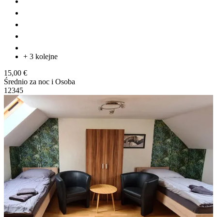
+ 3 kolejne
15,00 €
Średnio za noc i Osoba
1
2
3
4
5