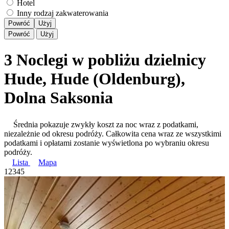
Hotel
Inny rodzaj zakwaterowania
Powróć
Użyj
Powróć
Użyj
3 Noclegi w pobliżu dzielnicy
Hude, Hude (Oldenburg),
Dolna Saksonia
Średnia pokazuje zwykły koszt za noc wraz z podatkami,
niezależnie od okresu podróży. Całkowita cena wraz ze wszystkimi
podatkami i opłatami zostanie wyświetlona po wybraniu okresu
podróży.
Lista
Mapa
1
2
3
4
5