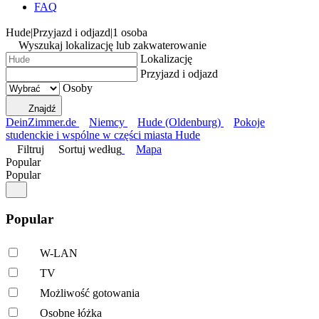
FAQ
Hude
|
Przyjazd i odjazd
|
1 osoba
Wyszukaj lokalizację lub zakwaterowanie
Lokalizację
Przyjazd i odjazd
Osoby
Znajdź
DeinZimmer.de
Niemcy
Hude (Oldenburg)
Pokoje
studenckie i wspólne w części miasta Hude
Filtruj
Sortuj według
Mapa
Popular
Popular
Popular
W-LAN
TV
Możliwość gotowania
Osobne łóżka