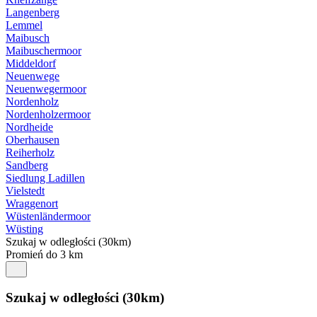
Langenberg
Lemmel
Maibusch
Maibuschermoor
Middeldorf
Neuenwege
Neuenwegermoor
Nordenholz
Nordenholzermoor
Nordheide
Oberhausen
Reiherholz
Sandberg
Siedlung Ladillen
Vielstedt
Wraggenort
Wüstenländermoor
Wüsting
Szukaj w odległości (30km)
Promień do 3 km
Szukaj w odległości (30km)