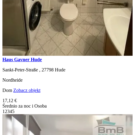
Haus Gavner Hude
Sankt-Peter-Straße ,
27798
Hude
Nordheide
Dom
Zobacz objekt
17,12 €
Średnio za noc i Osoba
1
2
3
4
5