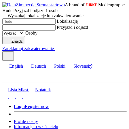
A brand of
Mediengruppe
Hude
|
Przyjazd i odjazd
|
1 osoba
Wyszukaj lokalizację lub zakwaterowanie
Lokalizację
Przyjazd i odjazd
Osoby
Znajdź
Zareklamuj zakwaterowanie
English
Deutsch
Polski
Slovenský
Lista Miast
Notatnik
Login
Register now
Profile i ceny
Informacje o właścicielu