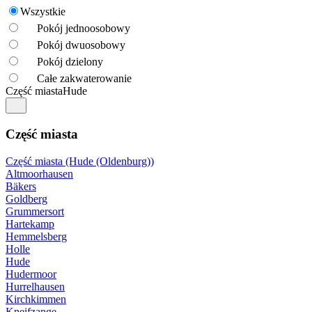
Wszystkie
Pokój jednoosobowy
Pokój dwuosobowy
Pokój dzielony
Całe zakwaterowanie
Część miasta
Hude
Część miasta
Część miasta (Hude (Oldenburg))
Altmoorhausen
Bäkers
Goldberg
Grummersort
Hartekamp
Hemmelsberg
Holle
Hude
Hudermoor
Hurrelhausen
Kirchkimmen
Kneifzange