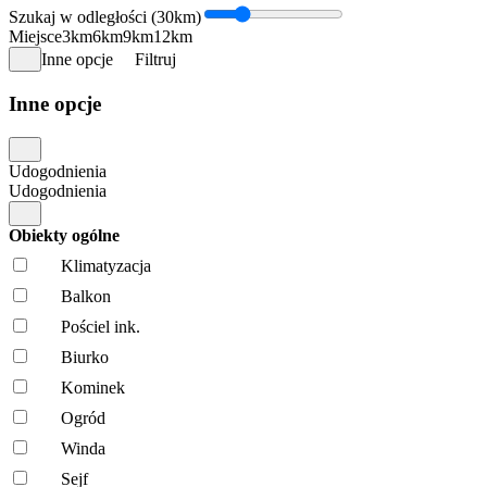
Szukaj w odległości (30km)
Miejsce
3km
6km
9km
12km
Inne opcje
Filtruj
Inne opcje
Udogodnienia
Udogodnienia
Obiekty ogólne
Klimatyzacja
Balkon
Pościel ink.
Biurko
Kominek
Ogród
Winda
Sejf