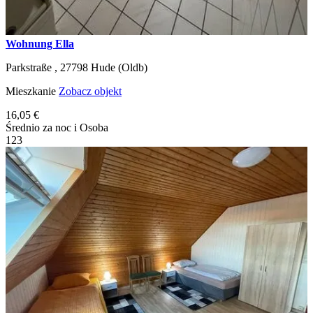
Wohnung Ella
Parkstraße ,
27798
Hude (Oldb)
Mieszkanie
Zobacz objekt
16,05 €
Średnio za noc i Osoba
1
2
3