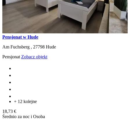
Pensjonat w Hude
Am Fuchsberg ,
27798
Hude
Pensjonat
Zobacz objekt
+ 12 kolejne
18,73 €
Średnio za noc i Osoba