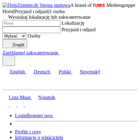
A brand of
Mediengruppe
Horst
|
Przyjazd i odjazd
|
1 osoba
Wyszukaj lokalizację lub zakwaterowanie
Lokalizację
Przyjazd i odjazd
Osoby
Znajdź
Zareklamuj zakwaterowanie
English
Deutsch
Polski
Slovenský
Lista Miast
Notatnik
Login
Register now
Profile i ceny
Informacje o właścicielu