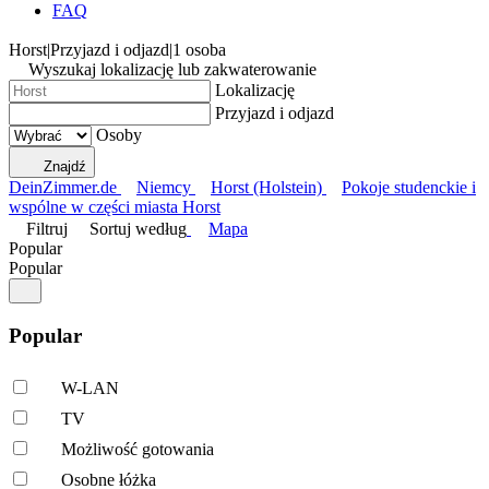
FAQ
Horst
|
Przyjazd i odjazd
|
1 osoba
Wyszukaj lokalizację lub zakwaterowanie
Lokalizację
Przyjazd i odjazd
Osoby
Znajdź
DeinZimmer.de
Niemcy
Horst (Holstein)
Pokoje studenckie i
wspólne w części miasta Horst
Filtruj
Sortuj według
Mapa
Popular
Popular
Popular
W-LAN
TV
Możliwość gotowania
Osobne łóżka