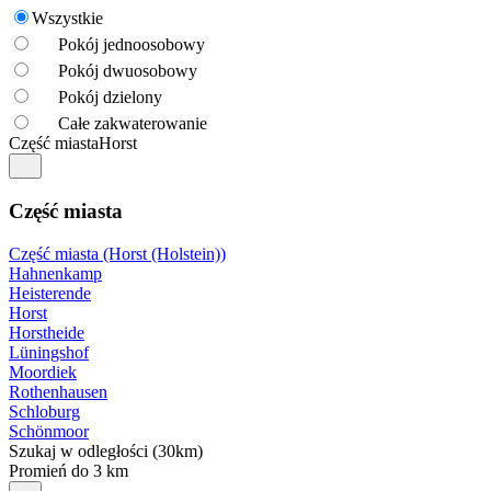
Wszystkie
Pokój jednoosobowy
Pokój dwuosobowy
Pokój dzielony
Całe zakwaterowanie
Część miasta
Horst
Część miasta
Część miasta (Horst (Holstein))
Hahnenkamp
Heisterende
Horst
Horstheide
Lüningshof
Moordiek
Rothenhausen
Schloburg
Schönmoor
Szukaj w odległości (30km)
Promień do 3 km