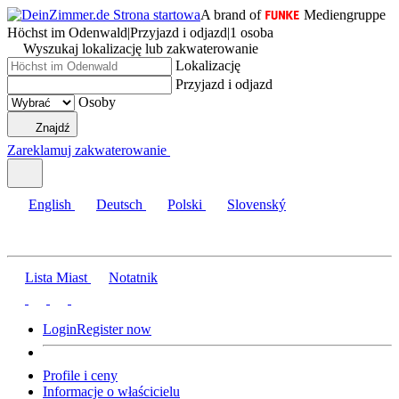
A brand of
Mediengruppe
Höchst im Odenwald
|
Przyjazd i odjazd
|
1 osoba
Wyszukaj lokalizację lub zakwaterowanie
Lokalizację
Przyjazd i odjazd
Osoby
Znajdź
Zareklamuj zakwaterowanie
English
Deutsch
Polski
Slovenský
Lista Miast
Notatnik
Login
Register now
Profile i ceny
Informacje o właścicielu