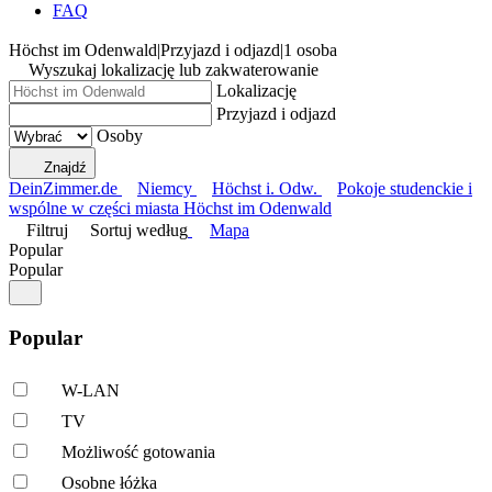
FAQ
Höchst im Odenwald
|
Przyjazd i odjazd
|
1 osoba
Wyszukaj lokalizację lub zakwaterowanie
Lokalizację
Przyjazd i odjazd
Osoby
Znajdź
DeinZimmer.de
Niemcy
Höchst i. Odw.
Pokoje studenckie i
wspólne w części miasta Höchst im Odenwald
Filtruj
Sortuj według
Mapa
Popular
Popular
Popular
W-LAN
TV
Możliwość gotowania
Osobne łóżka