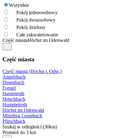
Wszystkie
Pokój jednoosobowy
Pokój dwuosobowy
Pokój dzielony
Całe zakwaterowanie
Część miasta
Höchst im Odenwald
Część miasta
Część miasta (Höchst i. Odw.)
Annelsbach
Dusenbach
Forstel
Hassenroth
Hetschbach
Hummetroth
Höchst im Odenwald
Mümling Grumbach
Pfirschbach
Szukaj w odległości (30km)
Promień do 3 km