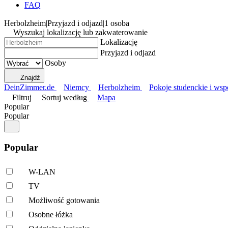
FAQ
Herbolzheim
|
Przyjazd i odjazd
|
1 osoba
Wyszukaj lokalizację lub zakwaterowanie
Lokalizację
Przyjazd i odjazd
Osoby
Znajdź
DeinZimmer.de
Niemcy
Herbolzheim
Pokoje studenckie i wsp
Filtruj
Sortuj według
Mapa
Popular
Popular
Popular
W-LAN
TV
Możliwość gotowania
Osobne łóżka