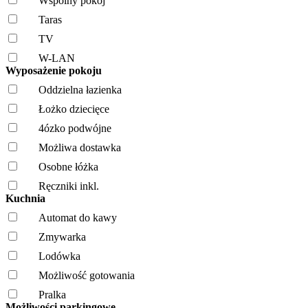
Wspólny pokój
Taras
TV
W-LAN
Wyposażenie pokoju
Oddzielna łazienka
Łożko dziecięce
4ózko podwójne
Możliwa dostawka
Osobne łóżka
Ręczniki inkl.
Kuchnia
Automat do kawy
Zmywarka
Lodówka
Możliwość gotowania
Pralka
Możliwości parkingowe