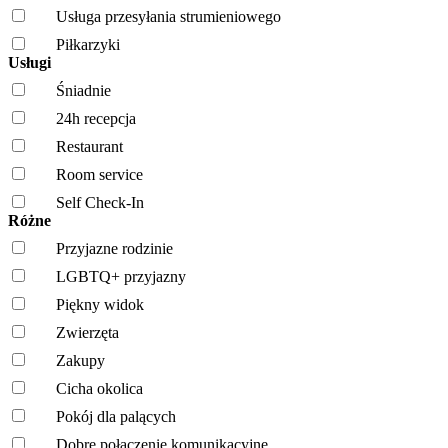
Usługa przesyłania strumieniowego
Piłkarzyki
Usługi
Śniadnie
24h recepcja
Restaurant
Room service
Self Check-In
Różne
Przyjazne rodzinie
LGBTQ+ przyjazny
Piękny widok
Zwierzęta
Zakupy
Cicha okolica
Pokój dla palących
Dobre połączenie komunikacyjne