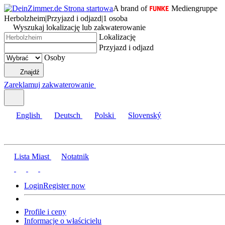
A brand of
Mediengruppe
Herbolzheim
|
Przyjazd i odjazd
|
1 osoba
Wyszukaj lokalizację lub zakwaterowanie
Lokalizację
Przyjazd i odjazd
Osoby
Znajdź
Zareklamuj zakwaterowanie
English
Deutsch
Polski
Slovenský
Lista Miast
Notatnik
Login
Register now
Profile i ceny
Informacje o właścicielu