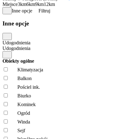
Miejsce
3km
6km
9km
12km
Inne opcje
Filtruj
Inne opcje
Udogodnienia
Udogodnienia
Obiekty ogólne
Klimatyzacja
Balkon
Pościel ink.
Biurko
Kominek
Ogród
Winda
Sejf